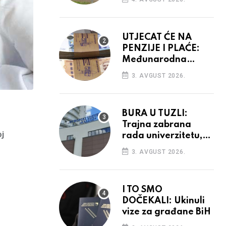
vidiku
UTJECAT ĆE NA
PENZIJE I PLAĆE:
Međunarodna
agencija potvrdila
3. AVGUST 2026.
kreditni rejting BiH
BURA U TUZLI:
Trajna zabrana
oj
rada univerzitetu,
provedba sudskih
3. AVGUST 2026.
odluka
I TO SMO
DOČEKALI: Ukinuli
vize za građane BiH