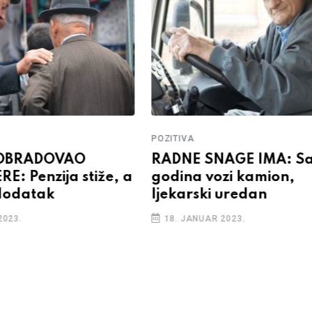
POZITIVA
OBRADOVAO
RADNE SNAGE IMA: Sa
E: Penzija stiže, a
godina vozi kamion,
 dodatak
ljekarski uredan
2023.
18. JANUAR 2023.