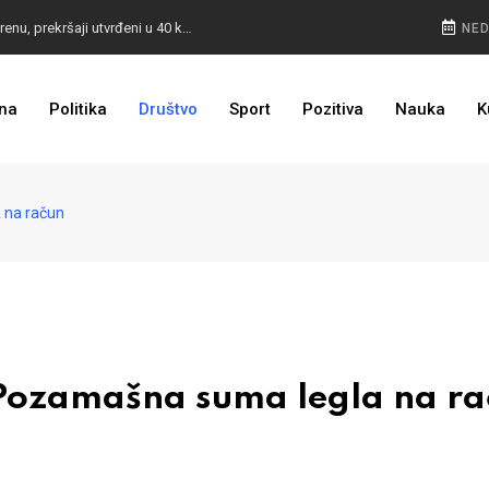
POKVARENO MESO PALI ALARM: Inspektori na terenu, prekršaji utvrđeni u 40 kontrola
NED
CESTA KOJA ŽIVOT ZNAČI: BiH dobija nova 44 kilometra autoceste, radovi kreću uskoro
na
Politika
Društvo
Sport
Pozitiva
Nauka
K
ULAGANJE SE ISPLATI: Oživjela pruga u BiH, turista sve više
 na račun
ozamašna suma legla na ra