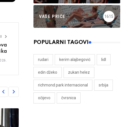
VAŠE PRIČE
1615
I
POPULARNI TAGOVI
ova
ika
rudari
kerim alajbegović
lidl
026.
edin džeko
zukan helez
richmond park internacional
srbija
očijevo
čvrsnica