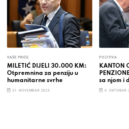
VAŠE PRIČE
POZITIVA
MILETIĆ DIJELI 30.000 KM:
KANTON 
Otpremnina za penziju u
PENZIONER
humanitarne svrhe
sa njom i
21. NOVEMBAR 2023.
6. OKTOBAR 