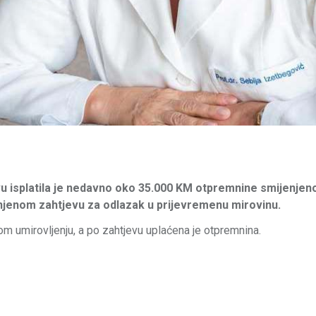
vu isplatila je nedavno oko 35.000 KM otpremnine smijenjen
 njenom zahtjevu za odlazak u prijevremenu mirovinu.
om umirovljenju, a po zahtjevu uplaćena je otpremnina.