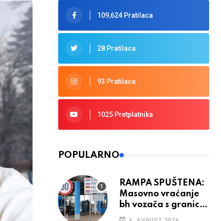
109,624 Pratilaca
28 Pratilaca
93 Pratilaca
1025 Pretplatnika
POPULARNO
RAMPA SPUŠTENA:
Masovno vraćanje
bh vozača s granica
EU, protesti na
4. AVGUST 2026.