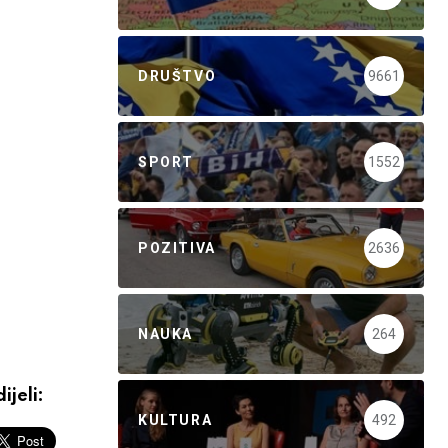
DRUŠTVO
9661
SPORT
1552
POZITIVA
2636
NAUKA
264
ijeli:
KULTURA
492