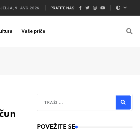
PRATITE NAS:
JELJA, 9. AVG 2026.
ultura
Vaše priče
Traži
čun
Type 2 or more characters for results.
POVEŽITE SE