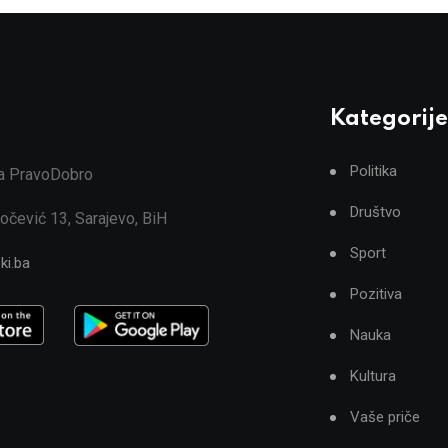
Kategorije
Politika
ja PravoDobro
Društvo
očević 13, Sarajevo, BiH
Sport
ki.ba
Pozitiva
Nauka
Kultura
Vaše priče