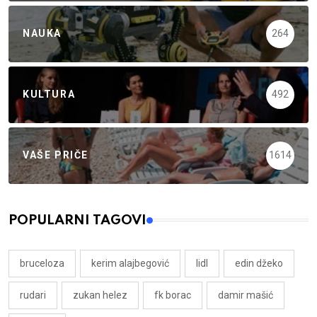
NAUKA
264
KULTURA
492
VAŠE PRIČE
1614
POPULARNI TAGOVI
bruceloza
kerim alajbegović
lidl
edin džeko
rudari
zukan helez
fk borac
damir mašić