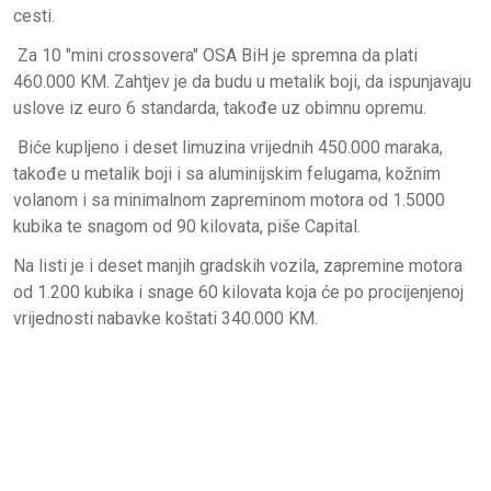
cesti.
Za 10 "mini crossovera" OSA BiH je spremna da plati
460.000 KM. Zahtjev je da budu u metalik boji, da ispunjavaju
uslove iz euro 6 standarda, takođe uz obimnu opremu.
Biće kupljeno i deset limuzina vrijednih 450.000 maraka,
takođe u metalik boji i sa aluminijskim felugama, kožnim
volanom i sa minimalnom zapreminom motora od 1.5000
kubika te snagom od 90 kilovata, piše Capital.
Na listi je i deset manjih gradskih vozila, zapremine motora
od 1.200 kubika i snage 60 kilovata koja će po procijenjenoj
vrijednosti nabavke koštati 340.000 KM.