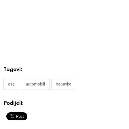
Tagovi:
osa
automobili
nabavka
Podijeli: