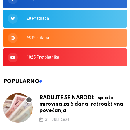
28 Pratilaca
93 Pratilaca
1025 Pretplatnika
POPULARNO
RADUJTE SE NARODI: Isplata
mirovina za 5 dana, retroaktivna
povećanja
31. JULI 2026.