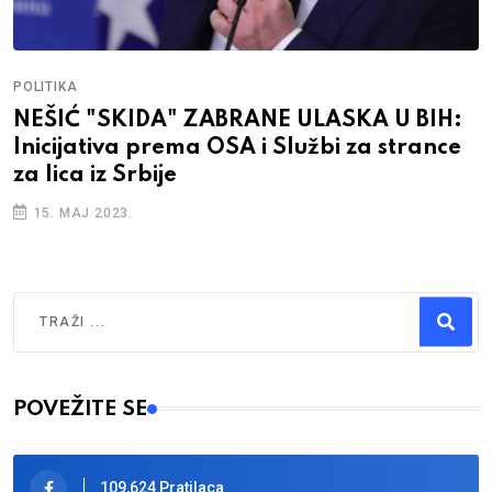
POLITIKA
NEŠIĆ "SKIDA" ZABRANE ULASKA U BIH:
Inicijativa prema OSA i Službi za strance
za lica iz Srbije
15. MAJ 2023.
Traži
Type 2 or more characters for results.
POVEŽITE SE
109,624 Pratilaca