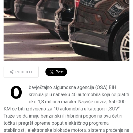
PODIJELI
O
bavještajno sigurnosna agencija (OSA) BiH
krenula je u nabavku 40 automobila koja će platiti
oko 1,8 miliona maraka. Najviše novca, 550.000
KM će biti izdvojeno za 10 automobila u kategoriji „SUV“.
Traže se da imaju benzinski ili hibridni pogon na sva četiri
točka i pregršt opreme poput električnog programa
stabilnosti, elektronske blokade motora, sistema praćenja na