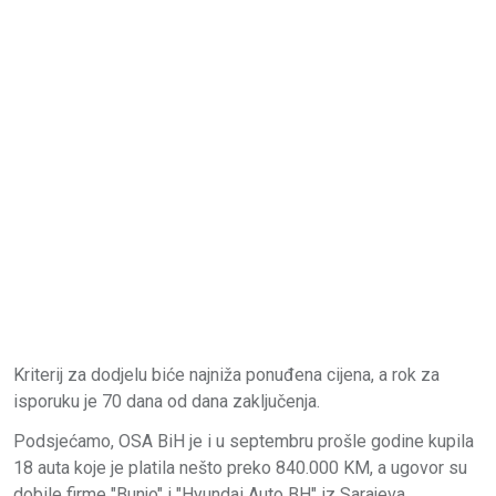
Kriterij za dodjelu biće najniža ponuđena cijena, a rok za
isporuku je 70 dana od dana zaključenja.
Podsjećamo, OSA BiH je i u septembru prošle godine kupila
18 auta koje je platila nešto preko 840.000 KM, a ugovor su
dobile firme "Bunjo" i "Hyundai Auto BH" iz Sarajeva.