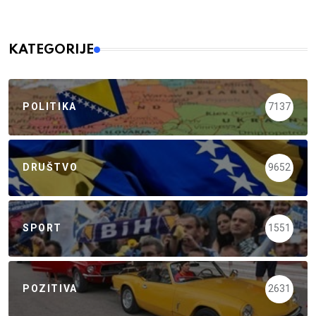
KATEGORIJE
POLITIKA
7137
DRUŠTVO
9652
SPORT
1551
POZITIVA
2631