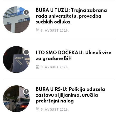
BURA U TUZLI: Trajna zabrana
rada univerzitetu, provedba
sudskih odluka
3. AVGUST 2026.
I TO SMO DOČEKALI: Ukinuli vize
za građane BiH
3. AVGUST 2026.
BURA U RS-U: Policija oduzela
zastavu s ljiljanima, uručila
prekršajni nalog
5. AVGUST 2026.