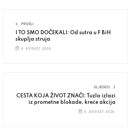
PROŠLI
I TO SMO DOČEKALI: Od sutra u F BiH
skuplja struja
6. AVGUST 2026.
SLJEDEĆI
CESTA KOJA ŽIVOT ZNAČI: Tuzla izlazi
iz prometne blokade, kreće akcija
6. AVGUST 2026.