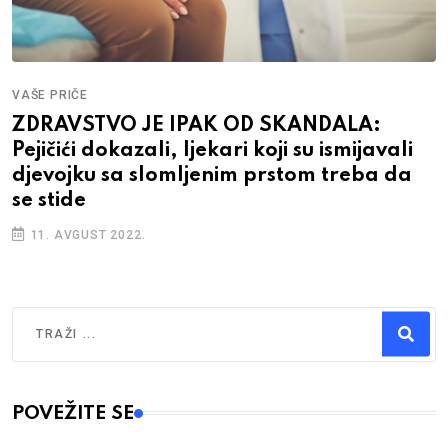
VAŠE PRIČE
ZDRAVSTVO JE IPAK OD SKANDALA:
Pejičići dokazali, ljekari koji su ismijavali
djevojku sa slomljenim prstom treba da
se stide
11. AVGUST 2022.
Traži
Type 2 or more characters for results.
POVEŽITE SE