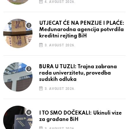
4. AVGUST 2026.
UTJECAT ĆE NA PENZIJE I PLAĆE:
Međunarodna agencija potvrdila
kreditni rejting BiH
3. AVGUST 2026.
BURA U TUZLI: Trajna zabrana
rada univerzitetu, provedba
sudskih odluka
3. AVGUST 2026.
I TO SMO DOČEKALI: Ukinuli vize
za građane BiH
3. AVGUST 2026.