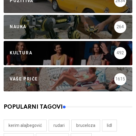
POZITIVA
2634
NAUKA
264
KULTURA
492
VAŠE PRIČE
1615
POPULARNI TAGOVI
kerim alajbegović
rudari
bruceloza
lidl