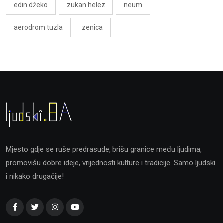
edin džeko
zukan helez
neum
aerodrom tuzla
zenica
Mjesto gdje se ruše predrasude, brišu granice među ljudima,
promovišu dobre ideje, vrijednosti kulture i tradicije. Samo ljudski
i nikako drugačije!