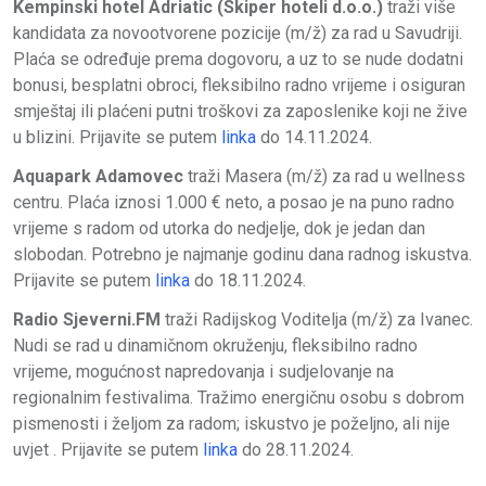
Kempinski hotel Adriatic (Skiper hoteli d.o.o.)
traži više
kandidata za novootvorene pozicije (m/ž) za rad u Savudriji.
Plaća se određuje prema dogovoru, a uz to se nude dodatni
bonusi, besplatni obroci, fleksibilno radno vrijeme i osiguran
smještaj ili plaćeni putni troškovi za zaposlenike koji ne žive
u blizini. Prijavite se putem
linka
do 14.11.2024.
Aquapark Adamovec
traži Masera (m/ž) za rad u wellness
centru. Plaća iznosi 1.000 € neto, a posao je na puno radno
vrijeme s radom od utorka do nedjelje, dok je jedan dan
slobodan. Potrebno je najmanje godinu dana radnog iskustva.
Prijavite se putem
linka
do 18.11.2024.
Radio Sjeverni.FM
traži Radijskog Voditelja (m/ž) za Ivanec.
Nudi se rad u dinamičnom okruženju, fleksibilno radno
vrijeme, mogućnost napredovanja i sudjelovanje na
regionalnim festivalima. Tražimo energičnu osobu s dobrom
pismenosti i željom za radom; iskustvo je poželjno, ali nije
uvjet . Prijavite se putem
linka
do 28.11.2024.