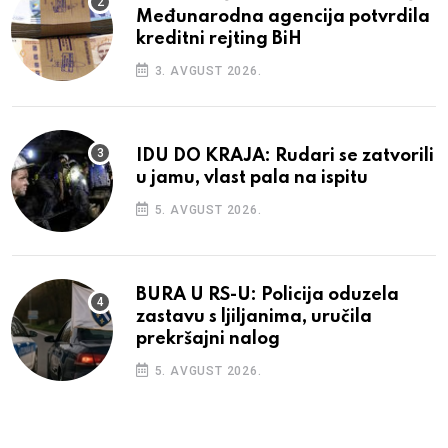
Međunarodna agencija potvrdila
kreditni rejting BiH
3. AVGUST 2026.
IDU DO KRAJA: Rudari se zatvorili
u jamu, vlast pala na ispitu
5. AVGUST 2026.
BURA U RS-U: Policija oduzela
zastavu s ljiljanima, uručila
prekršajni nalog
5. AVGUST 2026.