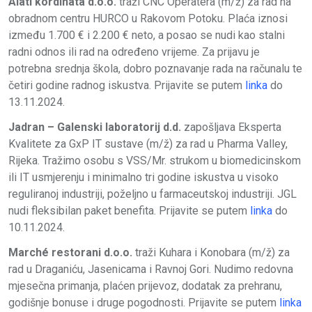
Alati kordinata d.o.o.
traži CNC Operatera (m/ž) za rad na
obradnom centru HURCO u Rakovom Potoku. Plaća iznosi
između 1.700 € i 2.200 € neto, a posao se nudi kao stalni
radni odnos ili rad na određeno vrijeme. Za prijavu je
potrebna srednja škola, dobro poznavanje rada na računalu te
četiri godine radnog iskustva. Prijavite se putem
linka
do
13.11.2024.
Jadran – Galenski laboratorij d.d.
zapošljava Eksperta
Kvalitete za GxP IT sustave (m/ž) za rad u Pharma Valley,
Rijeka. Tražimo osobu s VSS/Mr. strukom u biomedicinskom
ili IT usmjerenju i minimalno tri godine iskustva u visoko
reguliranoj industriji, poželjno u farmaceutskoj industriji. JGL
nudi fleksibilan paket benefita. Prijavite se putem
linka
do
10.11.2024.
Marché restorani d.o.o.
traži Kuhara i Konobara (m/ž) za
rad u Draganiću, Jasenicama i Ravnoj Gori. Nudimo redovna
mjesečna primanja, plaćen prijevoz, dodatak za prehranu,
godišnje bonuse i druge pogodnosti. Prijavite se putem
linka