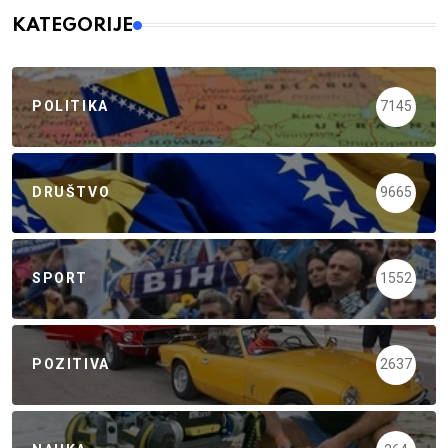
KATEGORIJE
POLITIKA
7145
DRUŠTVO
9665
SPORT
1552
POZITIVA
2637