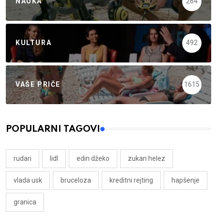
NAUKA
264
KULTURA
492
VAŠE PRIČE
1615
POPULARNI TAGOVI
rudari
lidl
edin džeko
zukan helez
vlada usk
bruceloza
kreditni rejting
hapšenje
granica