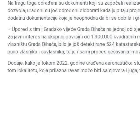
Na tragu toga odrađeni su dokumenti koji su započeli realizacij
dozvola, urađeni su još određeni eloborati kada ju pitaju pr
dodatnu dokumentaciju koja je neophodna da bi se dobila i g
- Upored s tim i Gradsko vijeće Grada Bihaća na jednoj od sje
za javni interes na ukupnoj površini od 1.300.000 kvadratnih 
vlasništu Grada Bihaća, bilo je još detektirane 524 katastarsk
puno vlasnika i suvlasnika, te je i sami proces rješavanja imo
Dodaje, kako je tokom 2022. godine urađena aeronautička st
tom lokalitetu, koja prilazna ravan može biti sa sjevera i juga, 