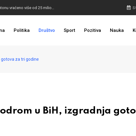
I TO SMO DOČEKALI: U 4 godine građanima u kantonu vraćeno više od 25 miliona KM
S
I TO JE BIH: Prvašićima 50 ruksaka sa školskim priborom
na
Politika
Društvo
Sport
Pozitiva
Nauka
K
gotova za tri godine
drom u BiH, izgradnja got