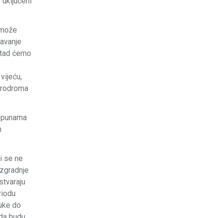
 uključeni
 može
davanje
, tad ćemo
vijeću,
Aerodroma
dopunama
m
i se ne
izgradnje
stvaraju
riodu
luke do
 da budu