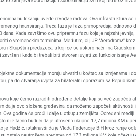
a to zahtijeva koordinaciju i subordinaciju svih koji su kroz nivoe
tencionalnu lokaciju uvede izvođač radova. Ova infrastruktura se
remenog finansiranja. Treća faza je faza primopredaja, odnosno 
0 dana. Kada završimo ovu pripremnu fazu koja je najzahtijevnija
ovoriti o vremenskim terminima. Međutim, cilj JP "Aerodroma" kroz
u i Skupštini preduzeća, a koji će se uskoro naći i na Gradskom 
i završen i kada bi trebali biti stvoreni uvjeti za funkcionisanje 
ojektne dokumentacije moraju uhvatiti u koštac sa izmjenama i 
ou, pa do stvaranja uvjeta za bilateralni sporazum sa Republiko
ovu koje ćemo razraditi određene detalje koji su već započeti al
rom da je ovo složena građevina, da možemo započeti aktivnosti 
h. Ova godina će proći i dalje u otkupu zemljišta. Određeni mediji 
 što nije tačno budući da je utrošeno ukupno 17,7 miliona KM u pe
 je Hadžić, istaknuvši da je Vlada Federacije BiH kroz ranije od
su ostalo neutrošena sredstva od 17,3 miliona KM koje očekuju