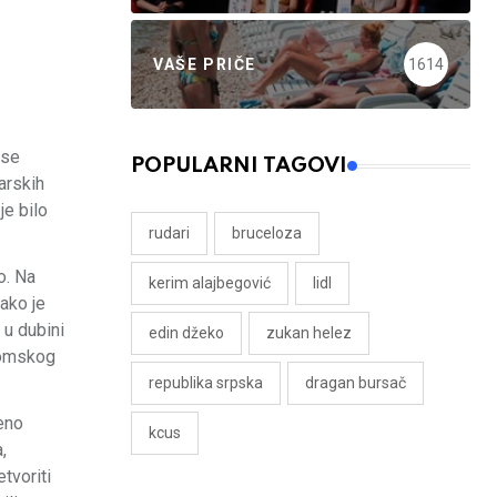
VAŠE PRIČE
1614
 se
POPULARNI TAGOVI
arskih
je bilo
rudari
bruceloza
o. Na
kerim alajbegović
lidl
ako je
 u dubini
edin džeko
zukan helez
romskog
republika srpska
dragan bursač
eno
kcus
,
tvoriti