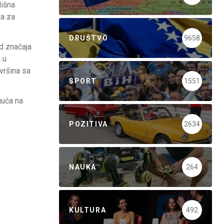
lišna
ma za
DRUŠTVO
9658
od značaja
 u
vršina sa
SPORT
1551
guća na
POZITIVA
2634
NAUKA
264
KULTURA
492