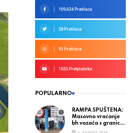
109,624 Pratilaca
28 Pratilaca
93 Pratilaca
1025 Pretplatnika
POPULARNO
RAMPA SPUŠTENA:
Masovno vraćanje
bh vozača s granica
EU, protesti na
4. AVGUST 2026.