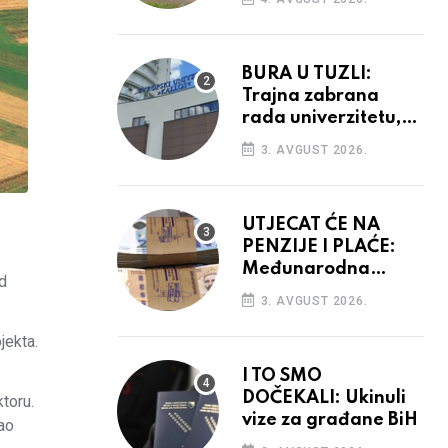
vidiku
BURA U TUZLI:
Trajna zabrana
rada univerzitetu,
provedba sudskih
3. AVGUST 2026.
odluka
UTJECAT ĆE NA
PENZIJE I PLAĆE:
Međunarodna
d
agencija potvrdila
3. AVGUST 2026.
kreditni rejting BiH
jekta.
I TO SMO
DOČEKALI: Ukinuli
toru.
vize za građane BiH
tao