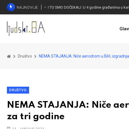
NAJNOVIJE
Glav
KONAKOVIĆ PALI ALARM: Otvoreno pismo UN-u
Društvo
NEMA STAJANJA: Niče aerodrom u BiH, izgradnja 
DRUŠTVO
NEMA STAJANJA: Niče aero
za tri godine