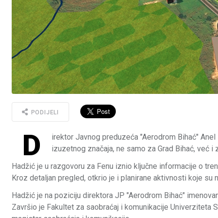
PODIJELI
D
irektor Javnog preduzeća "Aerodrom Bihać" Anel H
izuzetnog značaja, ne samo za Grad Bihać, već i z
Hadžić je u razgovoru za Fenu iznio ključne informacije o tre
Kroz detaljan pregled, otkrio je i planirane aktivnosti koje s
Hadžić je na poziciju direktora JP "Aerodrom Bihać" imenovan
Završio je Fakultet za saobraćaj i komunikacije Univerziteta