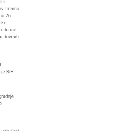
ili
jiv. Imamo
smo 26
tske
se odnose
u dovršiti
t
je BiH.
gradnje
o