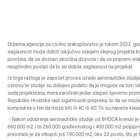
Državna agencija za civilno zrakoplovstvo je tokom 2022. god
saglasnost može dobiti isključivo slanjem idejnog projekta k
površina, da se dostavi okolišna dozvola i da se pripremi elabo
neophodno poslati da bi se dobila saglasnost na projekat.
Iz toga razloga je započet proces izrade aeronautičke studij
osnovu te studije su dobijeni podatci da je moguće na tom lo
sada projektirana, mora zarotirati jedan stepen sjeverno prem
Republike Hrvatske radi sigurnosnih prepreka, te da se može
kompleksa s tim da može biti ili 4C ili 4D. To su najveće k
- Nakon odobrenja aeronautičke studije od BHDCA krenuo je 
660.000 m2 i to 260.000 građevinskog i 400.000 m2 poljopriv
preostalo je za otkupiti još 190.000 m2, oko 22 posto, što je