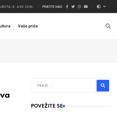
PRATITE NAS:
UBOTA, 8. AVG 2026.
ultura
Vaše priče
Traži
ova
Type 2 or more characters for results.
POVEŽITE SE