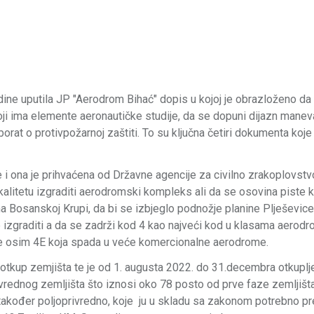
ine uputila JP "Aerodrom Bihać" dopis u kojoj je obrazloženo da
oji ima elemente aeronautičke studije, da se dopuni dijazn manev
rat o protivpožarnoj zaštiti. To su ključna četiri dokumenta koje 
e i ona je prihvaćena od Državne agencije za civilno zrakoplovstv
kalitetu izgraditi aerodromski kompleks ali da se osovina piste k
a Bosanskoj Krupi, da bi se izbjeglo podnožje planine Plješevice
 izgraditi a da se zadrži kod 4 kao najveći kod u klasama aerod
lase osim 4E koja spada u veće komercionalne aerodrome.
otkup zemjišta te je od 1. augusta 2022. do 31.decembra otkuplj
rednog zemljišta što iznosi oko 78 posto od prve faze zemljišta
 također poljoprivredno, koje ju u skladu sa zakonom potrebno pre