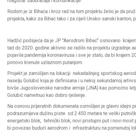
magistar saobraćaja i komunikacije.
Rodom je iz Bihaća i kroz rad na tom projektu želio je da pruž
projekta, kako za Bihać tako i za cijeli Unsko-sanski kanton, pa
Hadžić podsjeća da je JP "Aerodrom Bihać" osnovano krajem
tad do 2020. godine aktivno se radilo na projektu izgradnje 
pojavila pandemija koronavirusa i sve je stalo, da bi krajem 2
ponovo krenule uzlaznom putanjom.
Projekt je zamišljen na lokaciji nekadašnjeg sportskog aer
naselju Golubić koja je definisana i u nekoj sekundarnoj arhiv
bivše Jugoslovenske narodne armije (JNA) kao pomoćno letje
Golubić nametnuo kao dobro rješenje.
Na osnovu prijeratnih dokumenata osmišljen je glavni idejni pr
podrazumijeva dužinu piste od 2.450 metara te veliki putnički
energetski blok, tehnički blok, novi pristupni put i novi most 
bi povezao budući aerodrom i infrastrukturu na pomenutoj lok