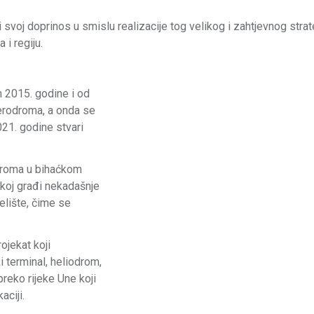
i svoj doprinos u smislu realizacije tog velikog i zahtjevnog stra
 i regiju.
 2015. godine i od
aerodroma, a onda se
021. godine stvari
odroma u bihaćkom
skoj građi nekadašnje
lište, čime se
ojekat koji
 terminal, heliodrom,
preko rijeke Une koji
aciji.