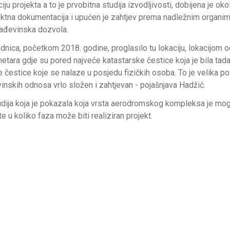
u projekta a to je prvobitna studija izvodljivosti, dobijena je oko
ojektna dokumentacija i upućen je zahtjev prema nadležnim organi
rađevinska dozvola.
dnica, početkom 2018. godine, proglasilo tu lokaciju, lokacijom 
metara gdje su pored najveće katastarske čestice koja je bila tada
e čestice koje se nalaze u posjedu fizičkih osoba. To je velika po
vinskih odnosa vrlo složen i zahtjevan - pojašnjava Hadžić.
udija koja je pokazala koja vrsta aerodromskog kompleksa je mo
te u koliko faza može biti realiziran projekt.