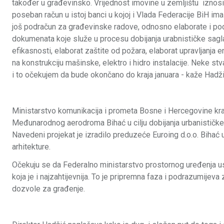
također u građevinsko. Vrijednost imovine u zemljištu iznosi
poseban račun u istoj banci u kojoj i Vlada Federacije BiH im
još podračun za građevinske radove, odnosno elaborate i po
dokumenata koje služe u procesu dobijanja urabnističke saglas
efikasnosti, elaborat zaštite od požara, elaborat upravljanja
na konstrukciju mašinske, elektro i hidro instalacije. Neke st
i to očekujem da bude okončano do kraja januara - kaže Hadži
Ministarstvo komunikacija i prometa Bosne i Hercegovine kra
Međunarodnog aerodroma Bihać u cilju dobijanja urbanističke
Navedeni projekat je izradilo preduzeće Euroing d.o.o. Bihać
arhitekture.
Očekuju se da Federalno ministarstvo prostornog uređenja us
koja je i najzahtijevnija. To je pripremna faza i podrazumije
dozvole za građenje.