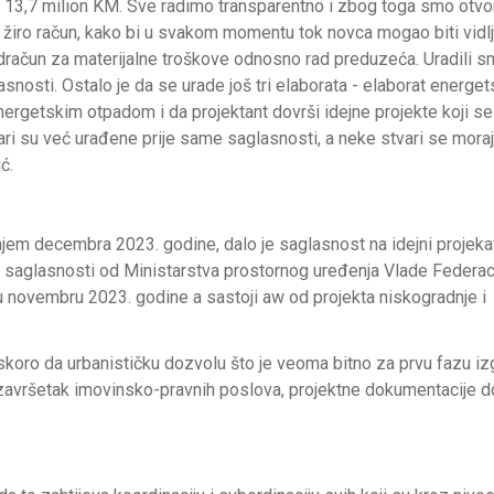
 13,7 milion KM. Sve radimo transparentno i zbog toga smo otvor
a žiro račun, kako bi u svakom momentu tok novca mogao biti vidl
dračun za materijalne troškove odnosno rad preduzeća. Uradili 
nosti. Ostalo je da se urade još tri elaborata - elaborat energe
 energetskim otpadom i da projektant dovrši idejne projekte koji 
vari su već urađene prije same saglasnosti, a neke stvari se moraj
ć.
jem decembra 2023. godine, dalo je saglasnost na idejni projeka
 saglasnosti od Ministarstva prostornog uređenja Vlade Federaci
 u novembru 2023. godine a sastoji aw od projekta niskogradnje i
koro da urbanističku dozvolu što je veoma bitno za prvu fazu iz
va završetak imovinsko-pravnih poslova, projektne dokumentacije d