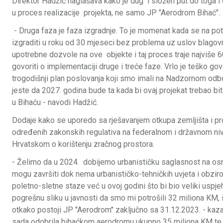
Direktor Hadžić naglašava kako je dug i složen put do toga i d
u proces realizacije projekta, ne samo JP "Aerodrom Bihać".
- Druga faza je faza izgradnje. To je momenat kada se na po
izgraditi u roku od 30 mjeseci bez problema uz uslov blagov
upotrebne dozvole na ove objekte i taj proces traje najviše 6
govoriti o implementaciji druge i treće faze. Vrlo je teško g
trogodišnji plan poslovanja koji smo imali na Nadzornom odbor
jeste da 2027. godina bude ta kada bi ovaj projekat trebao bit
u Bihaću - navodi Hadžić.
Dodaje kako se uporedo sa rješavanjem otkupa zemljišta i pr
određenih zakonskih regulativa na federalnom i državnom niv
Hrvatskom o korištenju zračnog prostora.
- Želimo da u 2024. dobijemo urbanističku saglasnost na osn
mogu završiti dok nema urbanističko-tehničkih uvjeta i obzi
poletno-sletne staze već u ovoj godini što bi bio veliki uspje
pogrešnu sliku u javnosti da smo mi potrošili 32 miliona KM,
otkako postoji JP "Aerodrom" zaključno sa 31.12.2023. - kazao
sada odobrila bihaćkom aerodromu ukupno 35 miliona KM te 