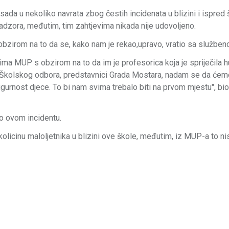
 sada u nekoliko navrata zbog čestih incidenata u blizini i ispred
onadzora, međutim, tim zahtjevima nikada nije udovoljeno.
obzirom na to da se, kako nam je rekao,upravo, vratio sa služben
 ima MUP s obzirom na to da im je profesorica koja je spriječila h
k Školskog odbora, predstavnici Grada Mostara, nadam se da će
 sigurnost djece. To bi nam svima trebalo biti na prvom mjestu", bio
o ovom incidentu.
kolicinu maloljetnika u blizini ove škole, međutim, iz MUP-a to n