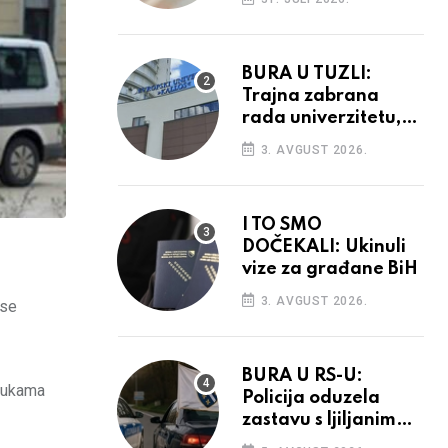
povećanja
BURA U TUZLI:
Trajna zabrana
rada univerzitetu,
provedba sudskih
3. AVGUST 2026.
odluka
I TO SMO
DOČEKALI: Ukinuli
vize za građane BiH
3. AVGUST 2026.
 se
BURA U RS-U:
 rukama
Policija oduzela
zastavu s ljiljanima,
uručila prekršajni