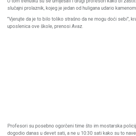
U tom trenutku su se umiješali i drugi profesori kako bi zaštitil
slučajni prolaznik, kojeg je jedan od huligana udario kamenom
"Vjerujte da je to bilo toliko strašno da ne mogu doći sebi", kr
uposlenica ove škole, prenosi Avaz.
Profesori su posebno ogorčeni time što im mostarska policija 
dogodio danas u devet sati, a ne u 10:30 sati kako su to n