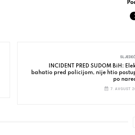
Pod
SLJEDEĆ
INCIDENT PRED SUDOM BiH: Elek
bahatio pred policijom, nije htio postup
po nare
7. AVGUST 2