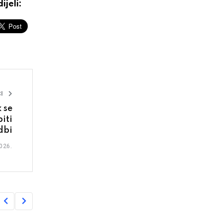
ijeli:
I
 se
iti
dbi
026.