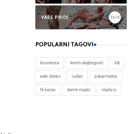
VAŠE PRIČE
1614
POPULARNI TAGOVI
bruceloza
kerim alajbegović
lidl
edin džeko
rudari
zukan helez
fk borac
damir mašić
vlada rs