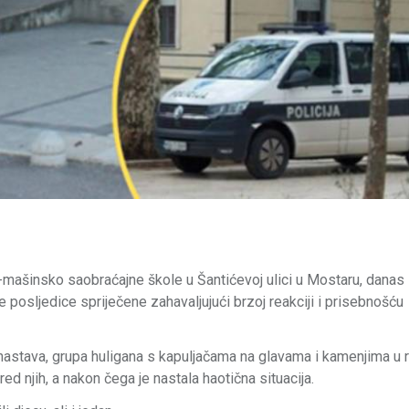
nje-mašinsko saobraćajne škole u Šantićevoj ulici u Mostaru, danas
e posljedice spriječene zahavaljujući brzoj reakciji i prisebnošću
a nastava, grupa huligana s kapuljačama na glavama i kamenjima u
ed njih, a nakon čega je nastala haotična situacija.