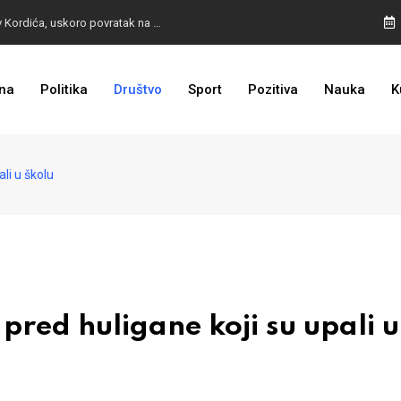
BURA U MOSTARU: Otpušteni radnici odbili poziv Kordića, uskoro povratak na posao
na
Politika
Društvo
Sport
Pozitiva
Nauka
K
I TO SMO DOČEKALI: Grad u BiH prvi put dobio sredstva EU
li u školu
red huligane koji su upali u