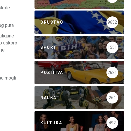
 škole
DRUŠTVO
9652
og puta.
uligane
mo uskoro
SPORT
1551
 je
POZITIVA
2631
isu mogli
NAUKA
264
KULTURA
492