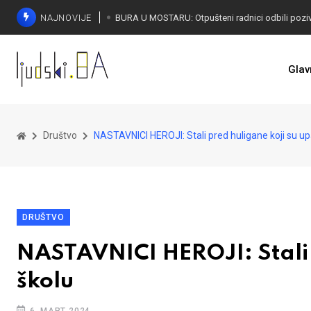
NAJNOVIJE
SORECA ZADOVOLJAN: Važan korak BiH ka EU
Glav
Društvo
NASTAVNICI HEROJI: Stali pred huligane koji su upa
DRUŠTVO
NASTAVNICI HEROJI: Stali p
školu