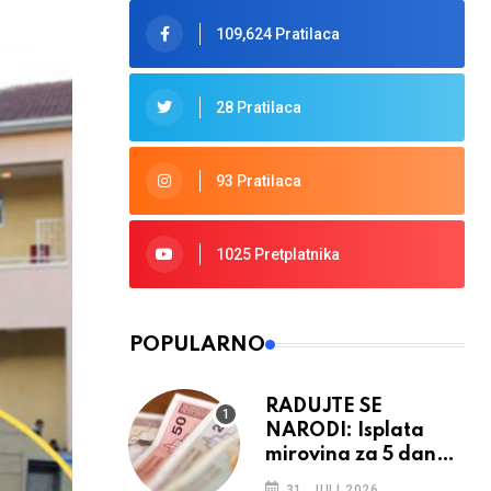
109,624 Pratilaca
28 Pratilaca
93 Pratilaca
1025 Pretplatnika
POPULARNO
RADUJTE SE
NARODI: Isplata
mirovina za 5 dana,
retroaktivna
31. JULI 2026.