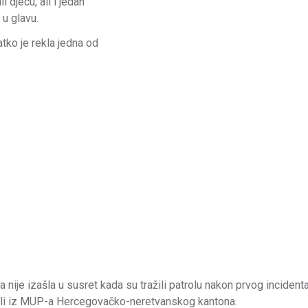
i djecu, ali i jedan
 u glavu.
atko je rekla jedna od
nije izašla u susret kada su tražili patrolu nakon prvog incidenta
aveli iz MUP-a Hercegovačko-neretvanskog kantona.