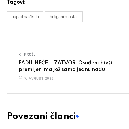
Tagovi:
napad na školu
huligani mostar
PROŠLI
FADIL NEĆE U ZATVOR: Osuđeni bivši
premijer ima još samo jednu nadu
7. AVGUST 2026.
Povezani članci