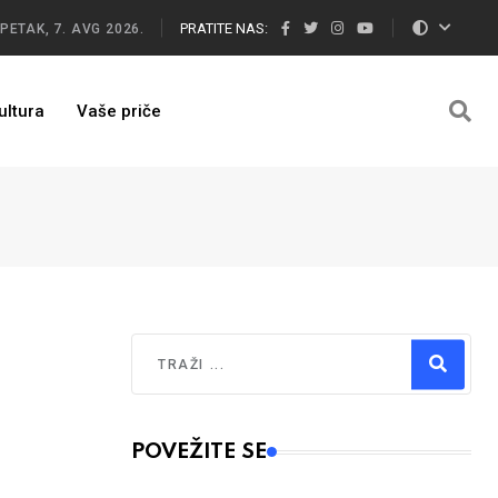
PRATITE NAS:
PETAK, 7. AVG 2026.
ultura
Vaše priče
Traži
Type 2 or more characters for results.
POVEŽITE SE