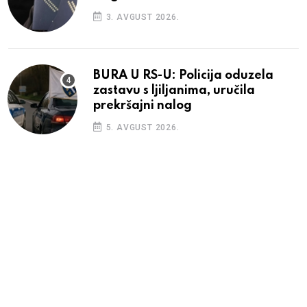
3. AVGUST 2026.
BURA U RS-U: Policija oduzela
zastavu s ljiljanima, uručila
prekršajni nalog
5. AVGUST 2026.