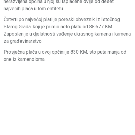
nerazvijena općina u njoj su isplaćene dvije od deset
najvećih plaća u tom entitetu.
Četvrti po najvećoj plati je poreski obveznik iz Istočnog
Starog Grada, koji je primio neto platu od 88.677 KM.
Zaposlen je u djelatnosti vađenje ukrasnog kamena i kamena
za građevinarstvo.
Prosječna plaća u ovoj općini je 830 KM, sto puta manja od
one iz kamenoloma.