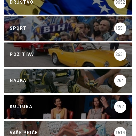
DRUŠTVO
9652
SPORT
1551
POZITIVA
2631
NAUKA
264
KULTURA
492
VAŠE PRIČE
1614