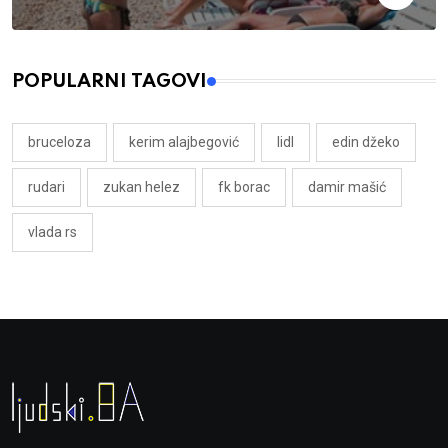
POPULARNI TAGOVI
bruceloza
kerim alajbegović
lidl
edin džeko
rudari
zukan helez
fk borac
damir mašić
vlada rs