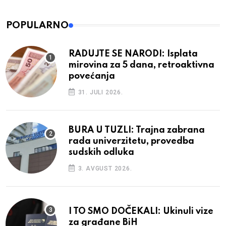
POPULARNO
RADUJTE SE NARODI: Isplata
mirovina za 5 dana, retroaktivna
povećanja
31. JULI 2026.
BURA U TUZLI: Trajna zabrana
rada univerzitetu, provedba
sudskih odluka
3. AVGUST 2026.
I TO SMO DOČEKALI: Ukinuli vize
za građane BiH