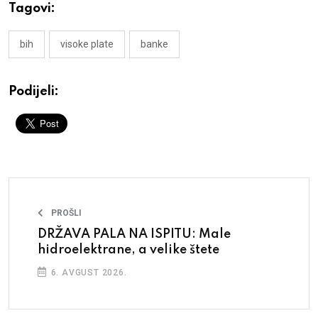
Tagovi:
bih
visoke plate
banke
Podijeli:
PROŠLI
DRŽAVA PALA NA ISPITU: Male
hidroelektrane, a velike štete
6. AVGUST 2026.