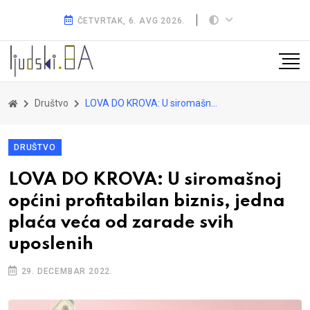
ČETVRTAK, 6. AVG 2026.
Društvo
LOVA DO KROVA: U siromašnoj općini profitabilan biznis, jedna plaća veća od zarade svih uposlenih
DRUŠTVO
LOVA DO KROVA: U siromašnoj
općini profitabilan biznis, jedna
plaća veća od zarade svih
uposlenih
29. DECEMBAR 2022.