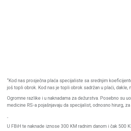
“Kod nas prosječna plaća specijaliste sa srednjim koeficijen
još topli obrok. Kod nas je topli obrok sadržan u plaći, dakle,
Ogromne razlike i u naknadama za dežurstva. Posebno su uočl
medicine RS-a pojašnjavaju da specijalist, odnosno hirurg,
U FBiH te naknade iznose 300 KM radnim danom i čak 500 KM