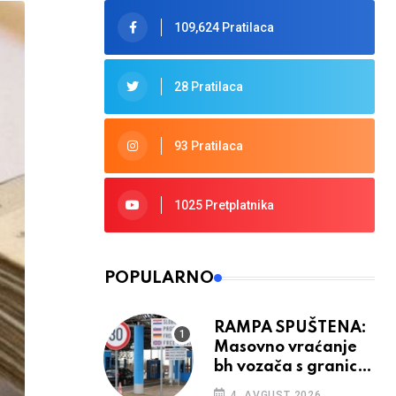
109,624 Pratilaca
28 Pratilaca
93 Pratilaca
1025 Pretplatnika
POPULARNO
RAMPA SPUŠTENA:
Masovno vraćanje
bh vozača s granica
EU, protesti na
4. AVGUST 2026.