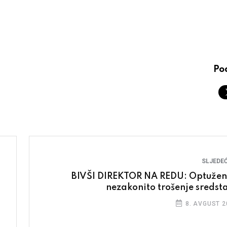
Pod
SLJEDEĆ
BIVŠI DIREKTOR NA REDU: Optužen
nezakonito trošenje sredst
8. AVGUST 2