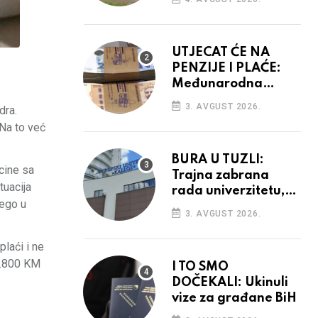
vidiku
UTJECAT ĆE NA
PENZIJE I PLAĆE:
Međunarodna
agencija potvrdila
3. AVGUST 2026.
dra.
kreditni rejting BiH
 Na to već
BURA U TUZLI:
cine sa
Trajna zabrana
tuacija
rada univerzitetu,
nego u
provedba sudskih
3. AVGUST 2026.
odluka
laći i ne
 4.800 KM
I TO SMO
DOČEKALI: Ukinuli
vize za građane BiH