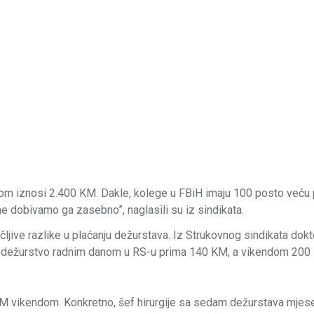
tom iznosi 2.400 KM. Dakle, kolege u FBiH imaju 100 posto veću 
 ne dobivamo ga zasebno”, naglasili su iz sindikata.
jive razlike u plaćanju dežurstava. Iz Strukovnog sindikata dokt
 za dežurstvo radnim danom u RS-u prima 140 KM, a vikendom 200
 vikendom. Konkretno, šef hirurgije sa sedam dežurstava mjes