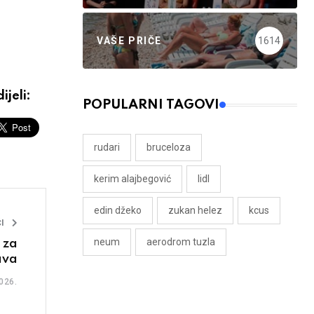
VAŠE PRIČE
1614
ijeli:
POPULARNI TAGOVI
rudari
bruceloza
kerim alajbegović
lidl
edin džeko
zukan helez
kcus
I
neum
aerodrom tuzla
 za
ava
026.