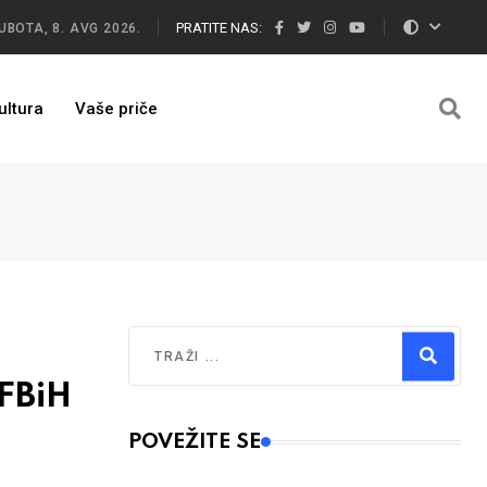
PRATITE NAS:
UBOTA, 8. AVG 2026.
ultura
Vaše priče
Traži
FBiH
Type 2 or more characters for results.
POVEŽITE SE