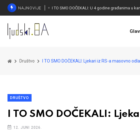
NAJNOVIJE
Glav
KONAKOVIĆ PALI ALARM: Otvoreno pismo UN-u
Društvo
I TO SMO DOČEKALI: Ljekari iz RS-a masovno odla
DRUŠTVO
I TO SMO DOČEKALI: Ljekar
12. JUNI 2026.