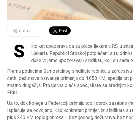
PODIJELI
S
indikat upozorava da su plaće ljekara u RS-u zna
Ljekari u Republici Srpskoj potplaćeni su u odnosu
duže vrijeme upozoravaju sindikati, koji su sada o
Prema podacima Samostalnog sindikata radnika u zdravstvu i 
četiri dežurstva ostvaruje primanja do 4.650 KM, specijalist p
znatno drugačija. Prosječna plaća specijaliste sa srednjim k
FBiH.
Uz to, dok kolege u Federaciji primaju topli obrok zasebno (n
isplaćuje se odvojeno. Kao konkretan primjer, iz sindikata su
plus 240 KM toplog obroka – bez ijednog dežurstva, bez n