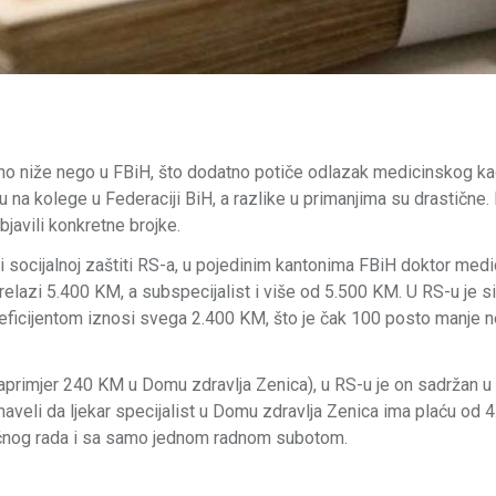
tno niže nego u FBiH, što dodatno potiče odlazak medicinskog ka
 na kolege u Federaciji BiH, a razlike u primanjima su drastične.
bjavili konkretne brojke.
socijalnoj zaštiti RS-a, u pojedinim kantonima FBiH doktor medi
relazi 5.400 KM, a subspecijalist i više od 5.500 KM. U RS-u je si
oeficijentom iznosi svega 2.400 KM, što je čak 100 posto manje 
aprimjer 240 KM u Domu zdravlja Zenica), u RS-u je on sadržan u p
 naveli da ljekar specijalist u Domu zdravlja Zenica ima plaću od
oćnog rada i sa samo jednom radnom subotom.