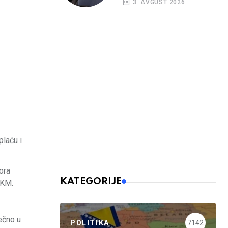
3. AVGUST 2026.
plaću i
ora
KATEGORIJE
 KM.
ečno u
POLITIKA
7142