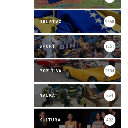
DRUŠTVO
9658
SPORT
1551
POZITIVA
2634
NAUKA
264
KULTURA
492