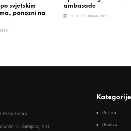
po svjetskim
ambasade
ma, ponosni na
11. SEPTEMBAR 2023.
2023.
Kategorije
Politika
ja PravoDobro
Društvo
očević 13, Sarajevo, BiH