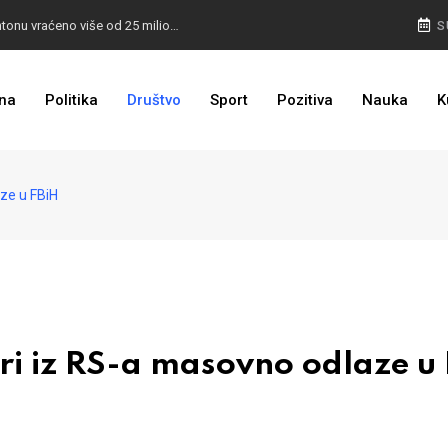
I TO SMO DOČEKALI: U 4 godine građanima u kantonu vraćeno više od 25 miliona KM
S
I TO JE BIH: Prvašićima 50 ruksaka sa školskim priborom
na
Politika
Društvo
Sport
Pozitiva
Nauka
K
ze u FBiH
i iz RS-a masovno odlaze u 