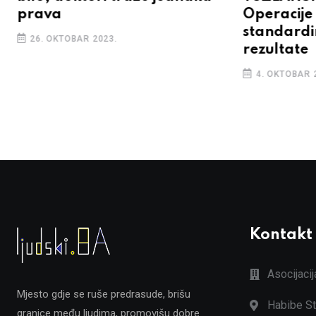
prava
Operacije 
standardi
26. OKTOBAR 2023.
rezultate
4. OKTOBAR 
Kontakt
Asocijaci
Mjesto gdje se ruše predrasude, brišu
Habibe St
granice među ljudima, promovišu dobre