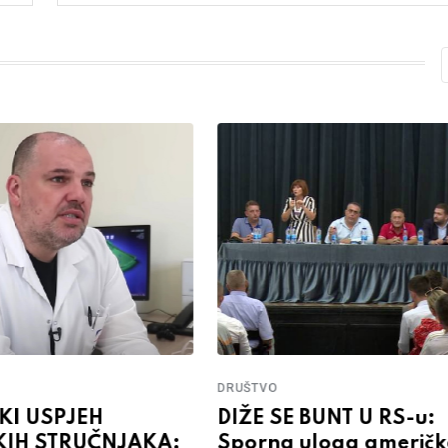
DRUŠTVO
IKI USPJEH
DIŽE SE BUNT U RS-u:
IH STRUČNJAKA:
Sporna uloga američk