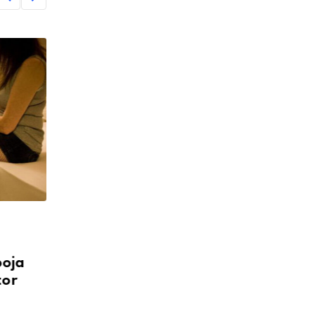
DRUŠTVO
HAPSI SVE: Razbijen lanac
boja
prostitucije, uhapšen strani
tor
državljanin
24. JUNI 2025.