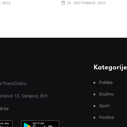
29. SEPTEMBAR 2025.
 2025.
Kategorije
Politika
ja PravoDobro
Društvo
očević 13, Sarajevo, BiH
Sport
ki.ba
Pozitiva