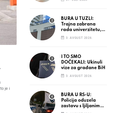
povećanja
BURA U TUZLI:
Trajna zabrana
rada univerzitetu,
provedba sudskih
3. AVGUST 2026.
odluka
I TO SMO
DOČEKALI: Ukinuli
,
vize za građane BiH
3. AVGUST 2026.
u
o je i
BURA U RS-U:
Policija oduzela
zastavu s ljiljanima,
uručila prekršajni