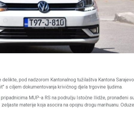
lne delikte, pod nadzorom Kantonalnog tužilaštva Kantona Sarajevo
it" s ciljem dokumentovanja krivičnog djela trgovine ljudima.
 sa pripadnicima MUP-a RS na području Istočne Ilidže, pronađeni s
 zeljaste materije koja asocira na opojnu drogu marihuanu. Oduzet