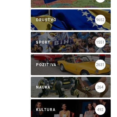
DRUŠTVO
9652
SPORT
1551
POZITIVA
2631
NAUKA
264
KULTURA
492