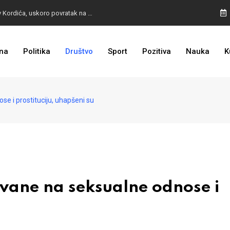
BURA U MOSTARU: Otpušteni radnici odbili poziv Kordića, uskoro povratak na posao
na
Politika
Društvo
Sport
Pozitiva
Nauka
K
I TO SMO DOČEKALI: Grad u BiH prvi put dobio sredstva EU
se i prostituciju, uhapšeni su
javane na seksualne odnose i