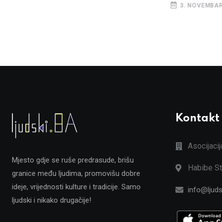
3. NOVEMBAR
Kontakt
Asocijaci
Mjesto gdje se ruše predrasude, brišu
Habibe St
granice među ljudima, promovišu dobre
ideje, vrijednosti kulture i tradicije. Samo
info@ljuds
ljudski i nikako drugačije!