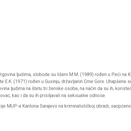
Trgovina ljudima, slobode su lišeni M.M. (1989) rođen u Peći na 
te E.K. (1971) rođen u Gusinju, državljanin Crne Gore. Uhapšene s
vina ljudima na štetu tri ženske osobe, na način da su ih, koristeći
novac, kao i da su ih prisiljavali na seksualne odnose.
ije MUP-a Kantona Sarajevo na kriminalističkoj obradi, saopćeno 