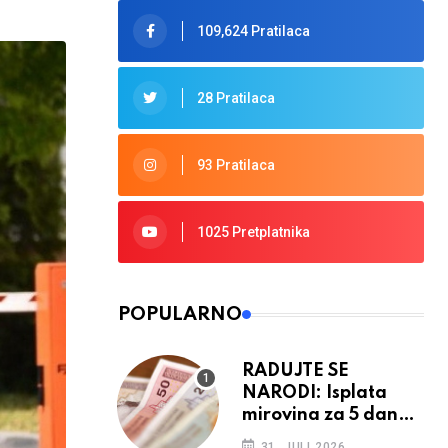
109,624 Pratilaca
28 Pratilaca
93 Pratilaca
1025 Pretplatnika
POPULARNO
RADUJTE SE
NARODI: Isplata
mirovina za 5 dana,
retroaktivna
31. JULI 2026.