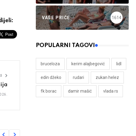
VAŠE PRIČE
1614
ijeli:
POPULARNI TAGOVI
bruceloza
kerim alajbegović
lidl
I
edin džeko
rudari
zukan helez
ija
fk borac
damir mašić
vlada rs
026.