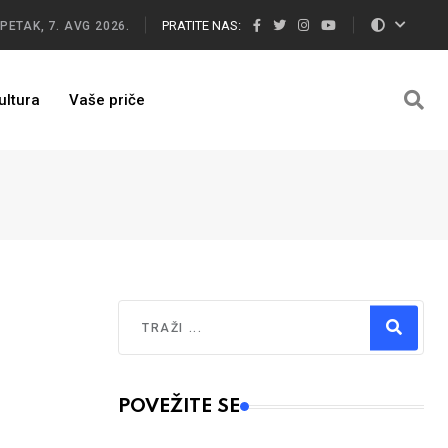
PRATITE NAS:
PETAK, 7. AVG 2026.
ultura
Vaše priče
Traži
Type 2 or more characters for results.
POVEŽITE SE