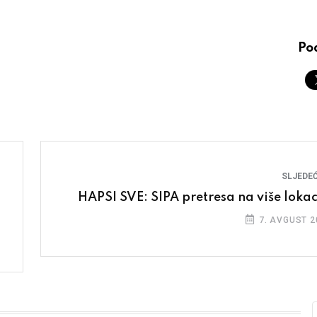
Pod
SLJEDEĆ
HAPSI SVE: SIPA pretresa na više lokac
7. AVGUST 2