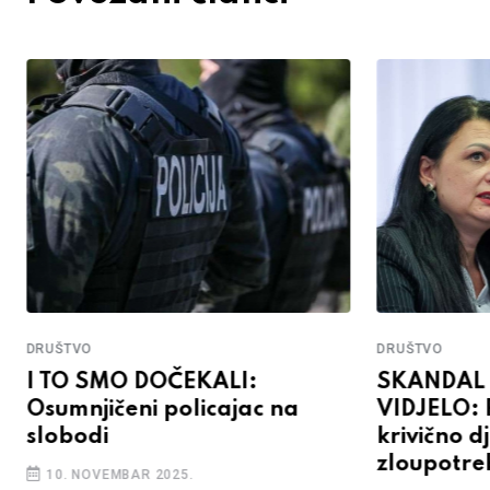
DRUŠTVO
DRUŠTVO
I TO SMO DOČEKALI:
SKANDAL
Osumnjičeni policajac na
VIDJELO: P
slobodi
krivično d
zloupotre
10. NOVEMBAR 2025.