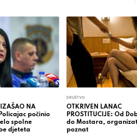
DRUŠTVO
OTKRIVEN LANAC
 IZAŠAO NA
PROSTITUCIJE: Od Do
olicajac počinio
do Mostara, organiza
jelo spolne
poznat
be djeteta