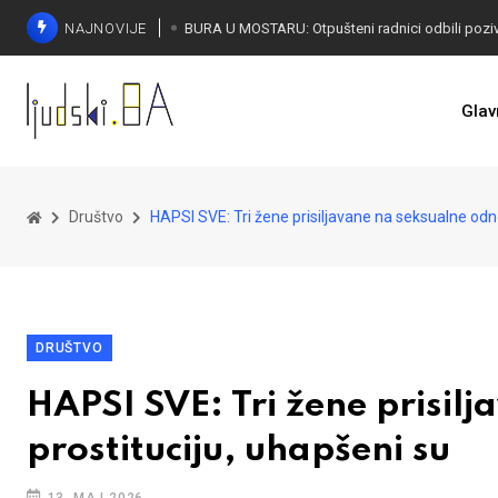
NAJNOVIJE
SORECA ZADOVOLJAN: Važan korak BiH ka EU
Glav
Društvo
HAPSI SVE: Tri žene prisiljavane na seksualne odno
DRUŠTVO
HAPSI SVE: Tri žene prisil
prostituciju, uhapšeni su