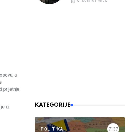
5. AVGUST 2026.
nalog
Kosovu, a
e
 prijetnje
KATEGORIJE
je iz
POLITIKA
7137