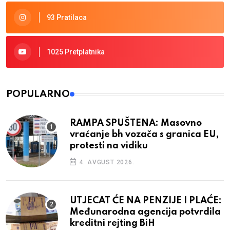
93 Pratilaca
1025 Pretplatnika
POPULARNO
RAMPA SPUŠTENA: Masovno
vraćanje bh vozača s granica EU,
protesti na vidiku
4. AVGUST 2026.
UTJECAT ĆE NA PENZIJE I PLAĆE:
Međunarodna agencija potvrdila
kreditni rejting BiH