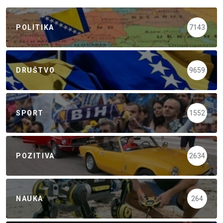
POLITIKA
7143
DRUŠTVO
9659
SPORT
1552
POZITIVA
2634
NAUKA
264