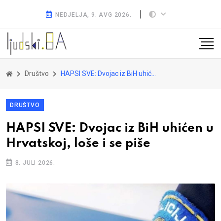
NEDJELJA, 9. AVG 2026.
Društvo
HAPSI SVE: Dvojac iz BiH uhićen u Hrvatskoj, loše i se piše
DRUŠTVO
HAPSI SVE: Dvojac iz BiH uhićen u
Hrvatskoj, loše i se piše
8. JULI 2026.