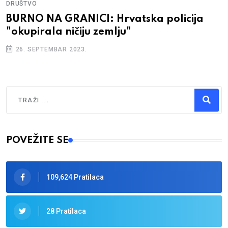
DRUŠTVO
BURNO NA GRANICI: Hrvatska policija
"okupirala ničiju zemlju"
26. SEPTEMBAR 2023.
Traži
Type 2 or more characters for results.
POVEŽITE SE
109,624 Pratilaca
28 Pratilaca