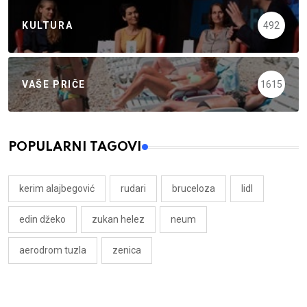
KULTURA
492
VAŠE PRIČE
1615
POPULARNI TAGOVI
kerim alajbegović
rudari
bruceloza
lidl
edin džeko
zukan helez
neum
aerodrom tuzla
zenica