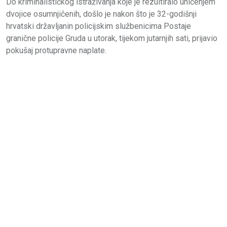
Do kriminalističkog istraživanja koje je rezultiralo uhićenjem
dvojice osumnjičenih, došlo je nakon što je 32-godišnji
hrvatski državljanin policijskim službenicima Postaje
granične policije Gruda u utorak, tijekom jutarnjih sati, prijavio
pokušaj protupravne naplate.