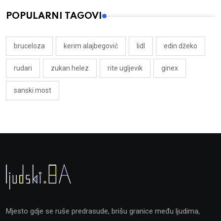
POPULARNI TAGOVI
bruceloza
kerim alajbegović
lidl
edin džeko
rudari
zukan helez
rite ugljevik
ginex
sanski most
Mjesto gdje se ruše predrasude, brišu granice među ljudima,