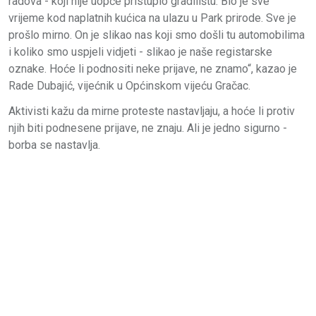
radova - koji nije uopće pristupio gradilištu. Bio je sve
vrijeme kod naplatnih kućica na ulazu u Park prirode. Sve je
prošlo mirno. On je slikao nas koji smo došli tu automobilima
i koliko smo uspjeli vidjeti - slikao je naše registarske
oznake. Hoće li podnositi neke prijave, ne znamo“, kazao je
Rade Dubajić, vijećnik u Općinskom vijeću Gračac.
Aktivisti kažu da mirne proteste nastavljaju, a hoće li protiv
njih biti podnesene prijave, ne znaju. Ali je jedno sigurno -
borba se nastavlja.