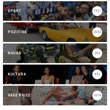
SPORT
1551
POZITIVA
2633
NAUKA
264
KULTURA
492
VAŠE PRIČE
1614