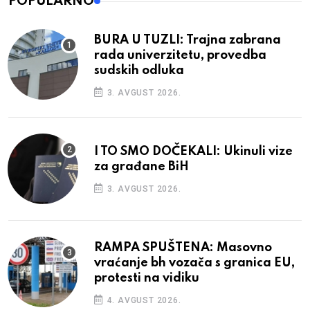
POPULARNO
BURA U TUZLI: Trajna zabrana
rada univerzitetu, provedba
sudskih odluka
3. AVGUST 2026.
I TO SMO DOČEKALI: Ukinuli vize
za građane BiH
3. AVGUST 2026.
RAMPA SPUŠTENA: Masovno
vraćanje bh vozača s granica EU,
protesti na vidiku
4. AVGUST 2026.