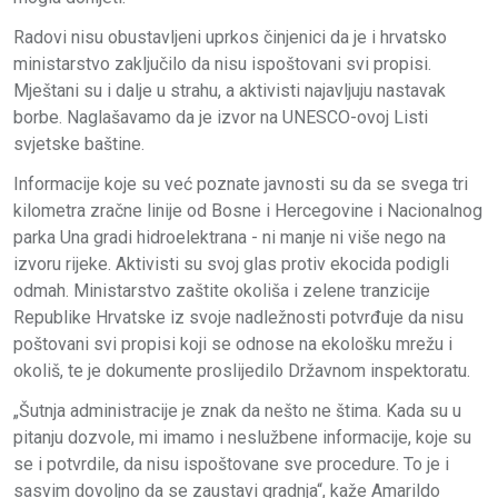
Radovi nisu obustavljeni uprkos činjenici da je i hrvatsko
ministarstvo zaključilo da nisu ispoštovani svi propisi.
Mještani su i dalje u strahu, a aktivisti najavljuju nastavak
borbe. Naglašavamo da je izvor na UNESCO-ovoj Listi
svjetske baštine.
Informacije koje su već poznate javnosti su da se svega tri
kilometra zračne linije od Bosne i Hercegovine i Nacionalnog
parka Una gradi hidroelektrana - ni manje ni više nego na
izvoru rijeke. Aktivisti su svoj glas protiv ekocida podigli
odmah. Ministarstvo zaštite okoliša i zelene tranzicije
Republike Hrvatske iz svoje nadležnosti potvrđuje da nisu
poštovani svi propisi koji se odnose na ekološku mrežu i
okoliš, te je dokumente proslijedilo Državnom inspektoratu.
„Šutnja administracije je znak da nešto ne štima. Kada su u
pitanju dozvole, mi imamo i neslužbene informacije, koje su
se i potvrdile, da nisu ispoštovane sve procedure. To je i
sasvim dovoljno da se zaustavi gradnja“, kaže Amarildo