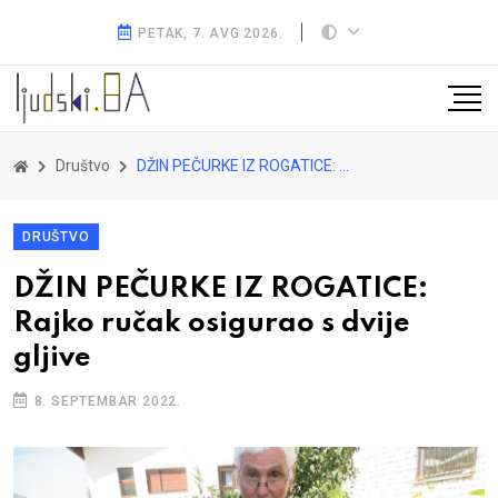
PETAK, 7. AVG 2026.
Društvo
DŽIN PEČURKE IZ ROGATICE: Rajko ručak osigurao s dvije gljive
DRUŠTVO
DŽIN PEČURKE IZ ROGATICE:
Rajko ručak osigurao s dvije
gljive
8. SEPTEMBAR 2022.