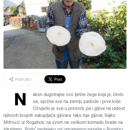
PODIJELI
N
akon dugotrajne ovo ljetne žege koja je, činilo
se, spržila sve na zemlji, padoše i prve kiše.
Oživjello je sve u pririrodi, pa i gljive na radost
njihovih brojnih sakupljača gljivara. Iako nije gljivar, Rajko
Mitrović iz Rogatice, na svom ne velikom komadu livade na
lokalitetu „Rudo“ nedaleko od istoimenog naselja u Rogatici,