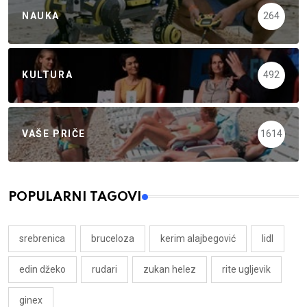
NAUKA
264
KULTURA
492
VAŠE PRIČE
1614
POPULARNI TAGOVI
srebrenica
bruceloza
kerim alajbegović
lidl
edin džeko
rudari
zukan helez
rite ugljevik
ginex