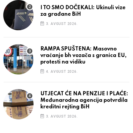
I TO SMO DOČEKALI: Ukinuli vize
za građane BiH
3. AVGUST 2026.
RAMPA SPUŠTENA: Masovno
vraćanje bh vozača s granica EU,
protesti na vidiku
4. AVGUST 2026.
UTJECAT ĆE NA PENZIJE I PLAĆE:
Međunarodna agencija potvrdila
kreditni rejting BiH
3. AVGUST 2026.