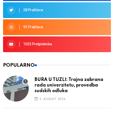
28 Pratilaca
93 Pratilaca
1025 Pretplatnika
POPULARNO
BURA U TUZLI: Trajna zabrana
rada univerzitetu, provedba
sudskih odluka
3. AVGUST 2026.