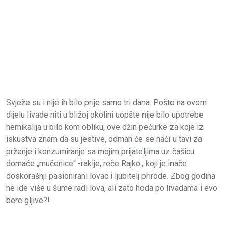
Svježe su i nije ih bilo prije samo tri dana. Pošto na ovom
dijelu livade niti u bližoj okolini uopšte nije bilo upotrebe
hemikalija u bilo kom obliku, ove džin pečurke za koje iz
iskustva znam da su jestive, odmah će se naći u tavi za
prženje i konzumiranje sa mojim prijateljima uz čašicu
domaće „mučenice“ -rakije, reče Rajko., koji je inače
doskorašnji pasionirani lovac i ljubitelj prirode. Zbog godina
ne ide više u šume radi lova, ali zato hoda po livadama i evo
bere gljive?!