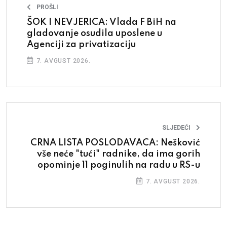
PROŠLI
ŠOK I NEVJERICA: Vlada F BiH na
gladovanje osudila uposlene u
Agenciji za privatizaciju
7. AVGUST 2026.
SLJEDEĆI
CRNA LISTA POSLODAVACA: Nešković
vše neće "tući" radnike, da ima gorih
opominje 11 poginulih na radu u RS-u
7. AVGUST 2026.