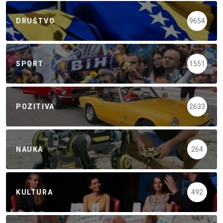
DRUŠTVO
9654
SPORT
1551
POZITIVA
2633
NAUKA
264
KULTURA
492