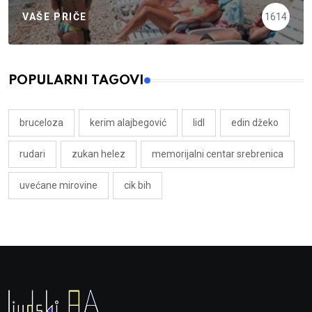
VAŠE PRIČE
1614
POPULARNI TAGOVI
bruceloza
kerim alajbegović
lidl
edin džeko
rudari
zukan helez
memorijalni centar srebrenica
uvećane mirovine
cik bih