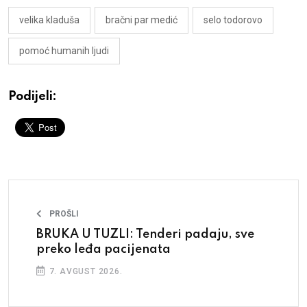
velika kladuša
bračni par medić
selo todorovo
pomoć humanih ljudi
Podijeli:
PROŠLI
BRUKA U TUZLI: Tenderi padaju, sve
preko leđa pacijenata
7. AVGUST 2026.