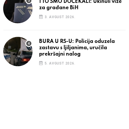
I TO SMO DOČEKALI: Ukinuli vize
za građane BiH
3. AVGUST 2026.
BURA U RS-U: Policija oduzela
zastavu s ljiljanima, uručila
prekršajni nalog
5. AVGUST 2026.