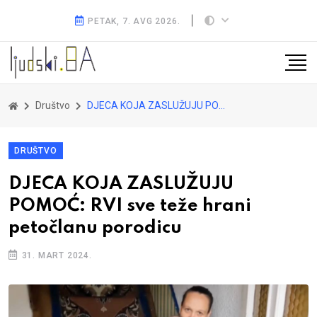
PETAK, 7. AVG 2026.
Društvo
DJECA KOJA ZASLUŽUJU POMOĆ: RVI sve teže hrani petočlanu porodicu
DRUŠTVO
DJECA KOJA ZASLUŽUJU
POMOĆ: RVI sve teže hrani
petočlanu porodicu
31. MART 2024.