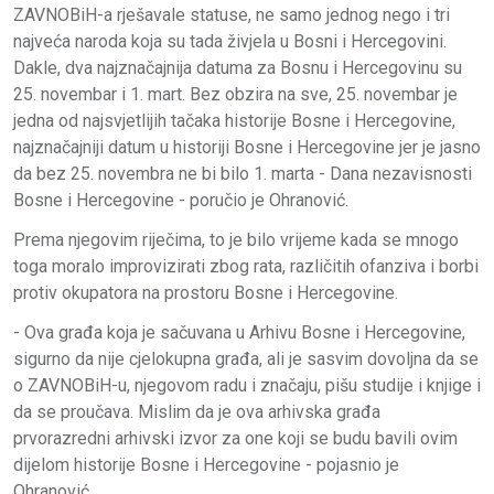
ZAVNOBiH-a rješavale statuse, ne samo jednog nego i tri
najveća naroda koja su tada živjela u Bosni i Hercegovini.
Dakle, dva najznačajnija datuma za Bosnu i Hercegovinu su
25. novembar i 1. mart. Bez obzira na sve, 25. novembar je
jedna od najsvjetlijih tačaka historije Bosne i Hercegovine,
najznačajniji datum u historiji Bosne i Hercegovine jer je jasno
da bez 25. novembra ne bi bilo 1. marta - Dana nezavisnosti
Bosne i Hercegovine - poručio je Ohranović.
Prema njegovim riječima, to je bilo vrijeme kada se mnogo
toga moralo improvizirati zbog rata, različitih ofanziva i borbi
protiv okupatora na prostoru Bosne i Hercegovine.
- Ova građa koja je sačuvana u Arhivu Bosne i Hercegovine,
sigurno da nije cjelokupna građa, ali je sasvim dovoljna da se
o ZAVNOBiH-u, njegovom radu i značaju, pišu studije i knjige i
da se proučava. Mislim da je ova arhivska građa
prvorazredni arhivski izvor za one koji se budu bavili ovim
dijelom historije Bosne i Hercegovine - pojasnio je
Ohranović.