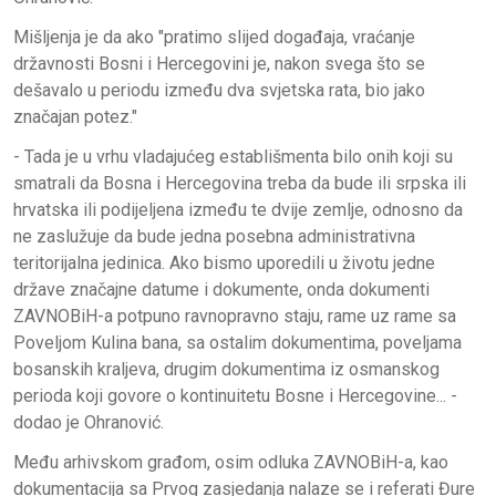
Mišljenja je da ako "pratimo slijed događaja, vraćanje
državnosti Bosni i Hercegovini je, nakon svega što se
dešavalo u periodu između dva svjetska rata, bio jako
značajan potez."
- Tada je u vrhu vladajućeg establišmenta bilo onih koji su
smatrali da Bosna i Hercegovina treba da bude ili srpska ili
hrvatska ili podijeljena između te dvije zemlje, odnosno da
ne zaslužuje da bude jedna posebna administrativna
teritorijalna jedinica. Ako bismo uporedili u životu jedne
države značajne datume i dokumente, onda dokumenti
ZAVNOBiH-a potpuno ravnopravno staju, rame uz rame sa
Poveljom Kulina bana, sa ostalim dokumentima, poveljama
bosanskih kraljeva, drugim dokumentima iz osmanskog
perioda koji govore o kontinuitetu Bosne i Hercegovine... -
dodao je Ohranović.
Među arhivskom građom, osim odluka ZAVNOBiH-a, kao
dokumentacija sa Prvog zasjedanja nalaze se i referati Đure