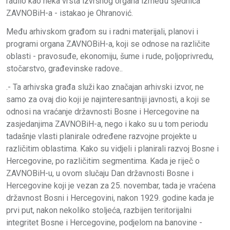
radilo kao neka vrsta izvršnog organa između sjednica
ZAVNOBiH-a - istakao je Ohranović.
Među arhivskom građom su i radni materijali, planovi i
programi organa ZAVNOBiH-a, koji se odnose na različite
oblasti - pravosuđe, ekonomiju, šume i rude, poljoprivredu,
stočarstvo, građevinske radove..
.- Ta arhivska građa služi kao značajan arhivski izvor, ne
samo za ovaj dio koji je najinteresantniji javnosti, a koji se
odnosi na vraćanje državnosti Bosne i Hercegovine na
zasjedanjima ZAVNOBiH-a, nego i kako su u tom periodu
tadašnje vlasti planirale određene razvojne projekte u
različitim oblastima. Kako su vidjeli i planirali razvoj Bosne i
Hercegovine, po različitim segmentima. Kada je riječ o
ZAVNOBiH-u, u ovom slučaju Dan državnosti Bosne i
Hercegovine koji je vezan za 25. novembar, tada je vraćena
državnost Bosni i Hercegovini, nakon 1929. godine kada je
prvi put, nakon nekoliko stoljeća, razbijen teritorijalni
integritet Bosne i Hercegovine, podjelom na banovine -