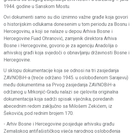
1944. godine u Sanskom Mostu.
Ovi dokumenti samo su dio iznimno važne građe koja govori
o historijskim odlukama donesenim u tom periodu za Bosnu i
Hercegovinu, a koji se nalaze u depou Arhiva Bosne i
Hercegovine.Fuad Ohranović, zamjenik direktora Arhiva
Bosne i Hercegovine, govorio je za agenciju Anadolija o
arhivskoj građi koja svjedoči o obnavljanju državnosti Bosne i
Hercegovine.
U sklopu dokumentacije koja se odnosi na tri zasjedanja
ZAVNOBiH-a (treće održano 1945. u oslobođenom Sarajevu)
među dokumentima sa Prvog zasjedanja ZAVNOBiH-a
održanog u Mrkonjić-Gradu nalazi se cjelovita originalna
dokumentacija koja sadrži spisak vijećnika, poredanih
abecednim redom zaključno sa Milošem Zekićem, iz
Šekovića, pod rednim brojem 170.
- Arhiv Bosne i Hercegovine posjeduje arhivsku građu
Zemaljskog antifašističkog vijeća narodnog oslobođenja