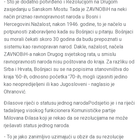
- Što je dodatno potvrđeno i Rezolucijom na Drugom
zasjedanju u Sanskom Mostu. Tada je ZAVNOBiH na neki
način priznao ravnopravnost naroda u Bosni i
Hercegovini.
Nažalost, nakon 1946. godine, to je načelo u
potpunosti zaboravljeno kada su Bošnjaci u pitanju. Bošnjaci
su morali čekati skoro 30 godina da budu prepoznati u
sistemu kao ravnopravan narod. Dakle, nažalost, načela
ZAVNOBiH-a nakon Drugog svjetskog rata, u smislu
ravnopravnosti naroda nisu poštovana do kraja. Za razliku od
Srba i Hrvata, Bošnjaci su se na popisima stanovništva do
kraja '60-ih, odnosno početka '70-ih, mogli izjasniti jedino
kao neopredijeljeni ili kao Jugosloveni - naglasio je
Ohranović.
Đilasove riječi o statusu jednog narodaPodsjetio je i na riječi
tadašnjeg visokog funkcionera Komunističke partije
Milovana Đilasa koji je rekao da se rezolucijama ne može
rješavati status jednog naroda.
- To je jako zanimljivo uzimajući u obzir da su rezolucije