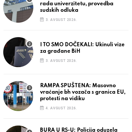
rada univerzitetu, provedba
sudskih odluka
3. AVGUST 2026.
I TO SMO DOČEKALI: Ukinuli vize
za građane BiH
3. AVGUST 2026.
RAMPA SPUŠTENA: Masovno
vraćanje bh vozača s granica EU,
protesti na vidiku
4. AVGUST 2026.
BURA U RS-U: Policija oduzela