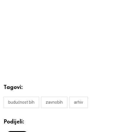
Tagovi:
budućnost bih
zavnobih
arhiv
Podijeli: