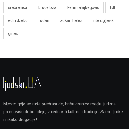
srebrenica
bruceloza
kerim alajbegović
lidl
edin džeko
rudari
zukan helez
rite ugljevik
ginex
Mjesto gdje se ruše predrasude, brišu granice među ljudima,
promovišu dobre ideje, vrijednosti kulture i tradicije. Samo ljudski
i nikako drugačije!