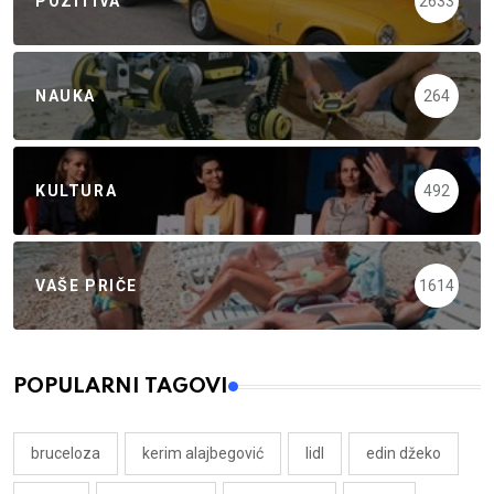
POZITIVA
2633
NAUKA
264
KULTURA
492
VAŠE PRIČE
1614
POPULARNI TAGOVI
bruceloza
kerim alajbegović
lidl
edin džeko