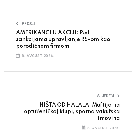
PROŠLI
AMERIKANCI U AKCIJI: Pod
sankcijama upravljanje RS-om kao
porodičnom firmom
8. AVGUST 2026.
SLJEDEĆI
NIŠTA OD HALALA: Muftija na
optuženičkoj klupi, sporna vakufska
imovina
8. AVGUST 2026.