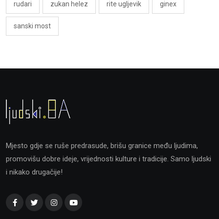
rudari
zukan helez
rite ugljevik
ginex
sanski most
Mjesto gdje se ruše predrasude, brišu granice među ljudima,
promovišu dobre ideje, vrijednosti kulture i tradicije. Samo ljudski
i nikako drugačije!