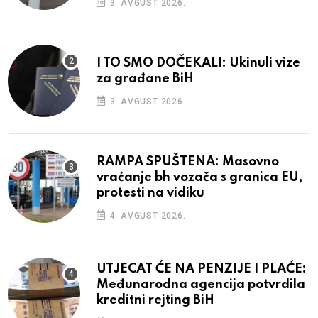
3. AVGUST 2026.
I TO SMO DOČEKALI: Ukinuli vize
za građane BiH
3. AVGUST 2026.
RAMPA SPUŠTENA: Masovno
vraćanje bh vozača s granica EU,
protesti na vidiku
4. AVGUST 2026.
UTJECAT ĆE NA PENZIJE I PLAĆE:
Međunarodna agencija potvrdila
kreditni rejting BiH