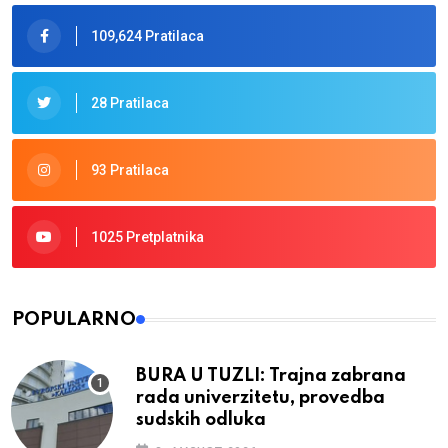
109,624 Pratilaca
28 Pratilaca
93 Pratilaca
1025 Pretplatnika
POPULARNO
BURA U TUZLI: Trajna zabrana
rada univerzitetu, provedba
sudskih odluka