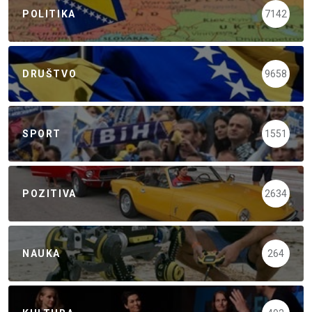
POLITIKA
7142
DRUŠTVO
9658
SPORT
1551
POZITIVA
2634
NAUKA
264