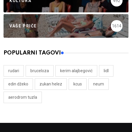
KULTURA
492
VAŠE PRIČE
1614
POPULARNI TAGOVI
rudari
bruceloza
kerim alajbegović
lidl
edin džeko
zukan helez
kcus
neum
aerodrom tuzla