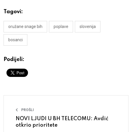
Tagovi:
oružane snage bih
poplave
slovenija
bosanci
Podijeli:
PROŠLI
NOVI LJUDI U BH TELECOMU: Avdić
otkrio prioritete