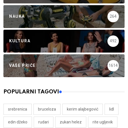
NAUKA
264
KULTURA
492
VAŠE PRIČE
1614
POPULARNI TAGOVI
srebrenica
bruceloza
kerim alajbegović
lidl
edin džeko
rudari
zukan helez
rite ugljevik