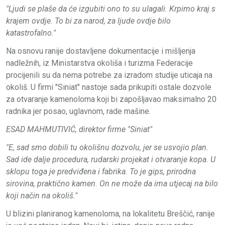
"Ljudi se plaše da će izgubiti ono to su ulagali. Krpimo kraj s
krajem ovdje. To bi za narod, za ljude ovdje bilo
katastrofalno."
Na osnovu ranije dostavljene dokumentacije i mišljenja
nadležnih, iz Ministarstva okoliša i turizma Federacije
procijenili su da nema potrebe za izradom studije uticaja na
okoliš. U firmi "Siniat" nastoje sada prikupiti ostale dozvole
za otvaranje kamenoloma koji bi zapošljavao maksimalno 20
radnika jer posao, uglavnom, rade mašine.
ЕSAD MAHMUTIVIĆ, direktor firme "Siniat"
"E, sad smo dobili tu okolišnu dozvolu, jer se usvojio plan.
Sad ide dalje procedura, rudarski projekat i otvaranje kopa. U
sklopu toga je predviđena i fabrika. To je gips, prirodna
sirovina, praktično kamen. On ne može da ima utjecaj na bilo
koji način na okoliš."
U blizini planiranog kamenoloma, na lokalitetu Breščić, ranije