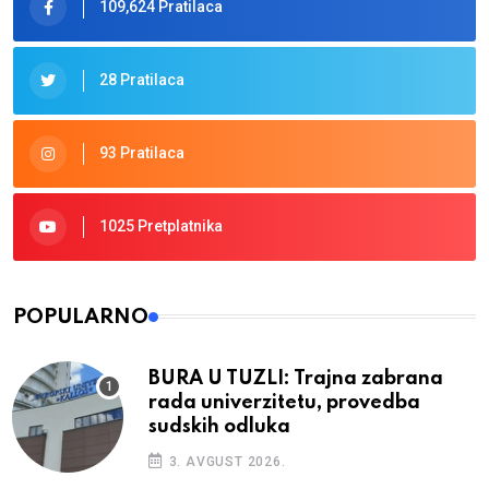
109,624 Pratilaca
28 Pratilaca
93 Pratilaca
1025 Pretplatnika
POPULARNO
BURA U TUZLI: Trajna zabrana
rada univerzitetu, provedba
sudskih odluka
3. AVGUST 2026.