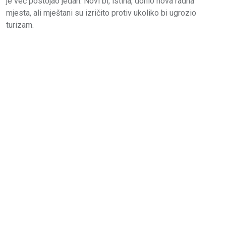
je već postojao jedan. Novi bi, istina, donio nova radna
mjesta, ali mještani su izričito protiv ukoliko bi ugrozio
turizam.