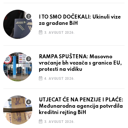
I TO SMO DOČEKALI: Ukinuli vize
za građane BiH
3. AVGUST 2026.
RAMPA SPUŠTENA: Masovno
vraćanje bh vozača s granica EU,
protesti na vidiku
4. AVGUST 2026.
UTJECAT ĆE NA PENZIJE I PLAĆE:
Međunarodna agencija potvrdila
kreditni rejting BiH
3. AVGUST 2026.