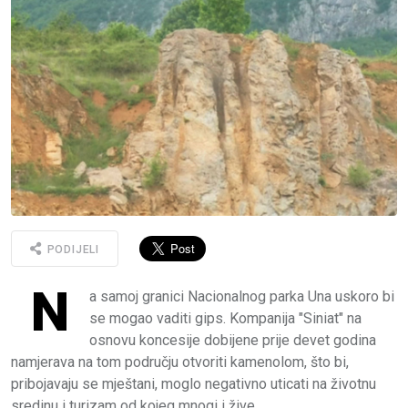
PODIJELI
N
a samoj granici Nacionalnog parka Una uskoro bi
se mogao vaditi gips. Kompanija "Siniat" na
osnovu koncesije dobijene prije devet godina
namjerava na tom području otvoriti kamenolom, što bi,
pribojavaju se mještani, moglo negativno uticati na životnu
sredinu i turizam od kojeg mnogi i žive.