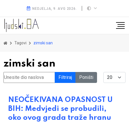
NEDJELJA, 9. AVG 2026.
Tagovi
zimski san
zimski san
Unesite dio naslova
Display #
Filtriraj
Poništi
NEOČEKIVANA OPASNOST U
BIH: Medvjedi se probudili,
oko ovog grada traže hranu