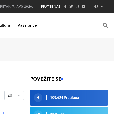
PRATITE NAS:
PETAK, 7. AVG 2026.
ultura
Vaše priče
POVEŽITE SE
Display #
109,624 Pratilaca