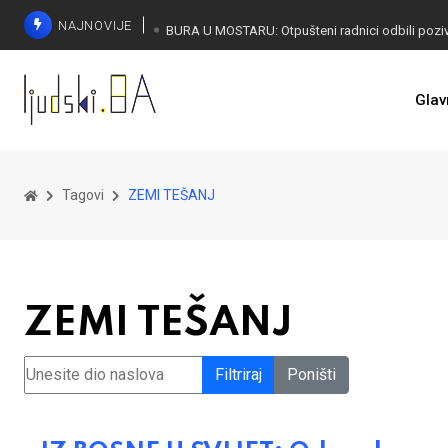
NAJNOVIJE
SORECA ZADOVOLJAN: Važan korak BiH ka EU
Glav
Tagovi
ZEMI TEŠANJ
ZEMI TEŠANJ
Unesite dio naslova
Filtriraj
Poništi