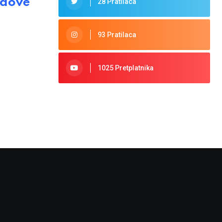
ndove
28 Pratilaca
93 Pratilaca
1025 Pretplatnika