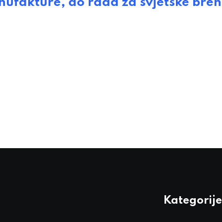
ufakture, do rada za svjetske bre
Kategorije