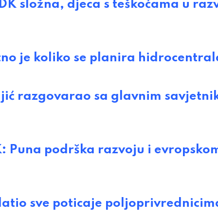
K složna, djeca s teškoćama u raz
 je koliko se planira hidrocentral
 razgovarao sa glavnim savjetn
una podrška razvoju i evropskom
tio sve poticaje poljoprivrednicima