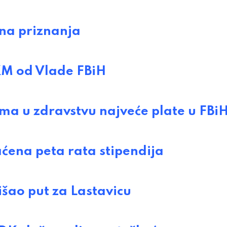
na priznanja
 KM od Vlade FBiH
ma u zdravstvu najveće plate u FBi
ćena peta rata stipendija
šao put za Lastavicu