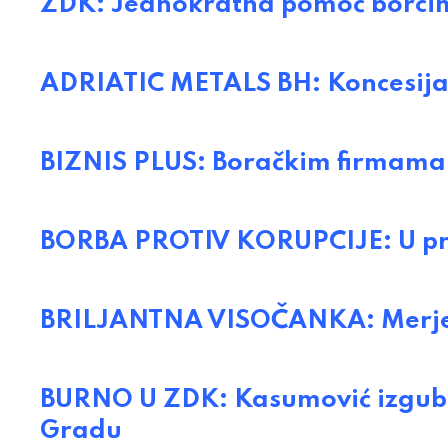
ZDK: Jednokratna pomoć borci
ADRIATIC METALS BH: Koncesija 
BIZNIS PLUS: Boračkim firmama 
BORBA PROTIV KORUPCIJE: U pri
BRILJANTNA VISOČANKA: Merjem
BURNO U ZDK: Kasumović izgubio ž
Gradu