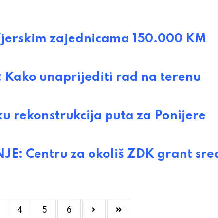
jerskim zajednicama 150.000 KM
ako unaprijediti rad na terenu
u rekonstrukcija puta za Ponijere
 Centru za okoliš ZDK grant sre
4
5
6