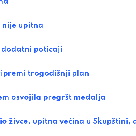
ma
nije upitna
dodatni poticaji
premi trogodišnji plan
 osvojila pregršt medalja
ivce, upitna većina u Skupštini, al