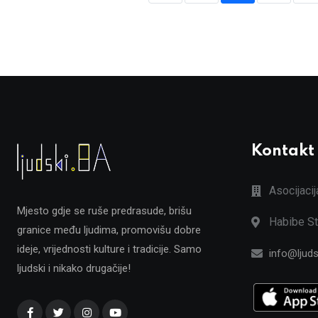
Kontakt
Asocijaci
Mjesto gdje se ruše predrasude, brišu
Habibe St
granice među ljudima, promovišu dobre
ideje, vrijednosti kulture i tradicije. Samo
info@ljuds
ljudski i nikako drugačije!