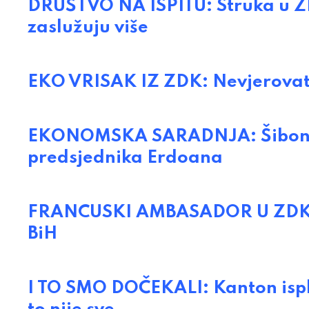
DRUŠTVO NA ISPITU: Struka u ZD
zaslužuju više
EKO VRISAK IZ ZDK: Nevjerovatno
EKONOMSKA SARADNJA: Šibonjić
predsjednika Erdoana
FRANCUSKI AMBASADOR U ZDK: P
BiH
I TO SMO DOČEKALI: Kanton ispla