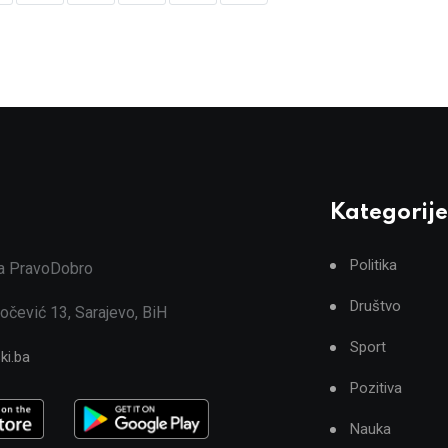
Kategorije
Politika
ja PravoDobro
Društvo
očević 13, Sarajevo, BiH
Sport
ki.ba
Pozitiva
Nauka