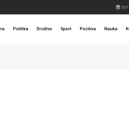
ČET
I TO SMO DOČEKALI: Grad u BiH prvi put dobio sredstva EU
na
Politika
Društvo
Sport
Pozitiva
Nauka
K