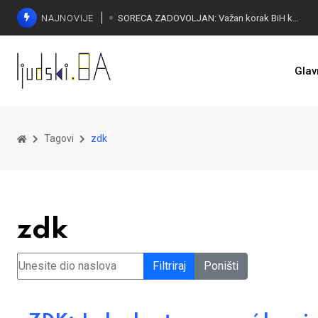
NAJNOVIJE
SORECA ZADOVOLJAN: Važan korak BiH ka EU
Glav
Tagovi
zdk
zdk
Unesite dio naslova
Filtriraj
Poništi