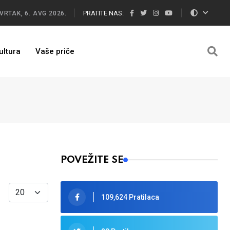
PRATITE NAS:
VRTAK, 6. AVG 2026.
ultura
Vaše priče
POVEŽITE SE
Display #
109,624 Pratilaca