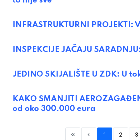
to nije sve
INFRASTRUKTURNI PROJEKTI: V
INSPEKCIJE JAČAJU SARADNJU: K
JEDINO SKIJALIŠTE U ZDK: U tok
KAKO SMANJITI AEROZAGAĐENJE:
od oko 300.000 eura
1
2
3