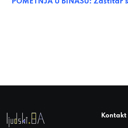
POMETNJA U BINASU: Zaštitar s
Kontakt