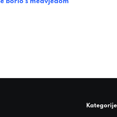
e borio s medvjedom
Kategorije