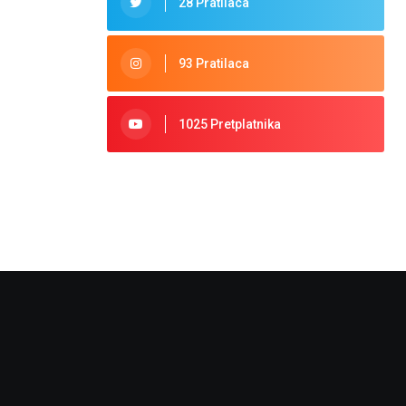
28 Pratilaca
93 Pratilaca
1025 Pretplatnika