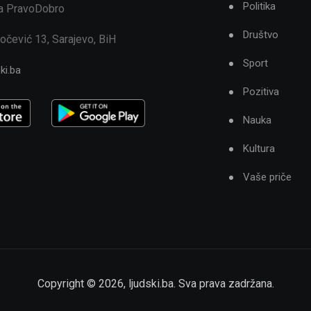
Politika
ja PravoDobro
Društvo
očević 13, Sarajevo, BiH
Sport
ki.ba
Pozitiva
Nauka
Kultura
Vaše priče
Copyright ©
2026
,
ljudski.ba
. Sva prava zadržana.