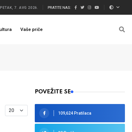
PRATITE NAS:
PETAK, 7. AVG 2026.
ultura
Vaše priče
POVEŽITE SE
Display #
109,624 Pratilaca