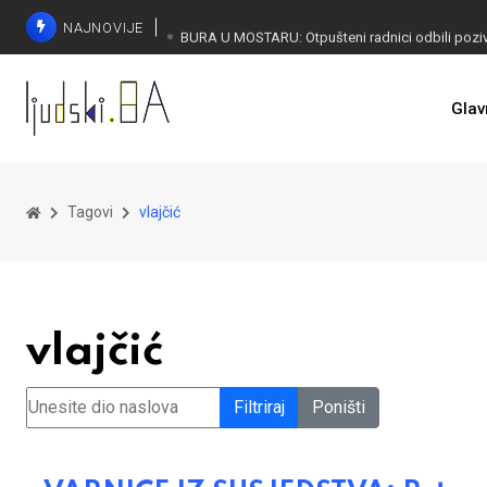
NAJNOVIJE
SORECA ZADOVOLJAN: Važan korak BiH ka EU
Glav
Tagovi
vlajčić
vlajčić
Unesite dio naslova
Filtriraj
Poništi