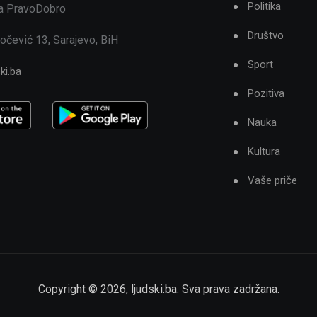
Politika
ja PravoDobro
Društvo
očević 13, Sarajevo, BiH
Sport
ki.ba
Pozitiva
Nauka
Kultura
Vaše priče
Copyright ©
2026
,
ljudski.ba
. Sva prava zadržana.