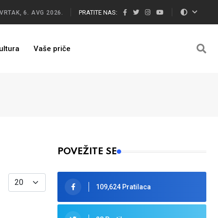
PRATITE NAS:
VRTAK, 6. AVG 2026.
ultura
Vaše priče
POVEŽITE SE
Display #
109,624 Pratilaca