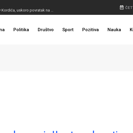
BURA U MOSTARU: Otpušteni radnici odbili poziv Kordića, uskoro povratak na posao
ČET
na
Politika
Društvo
Sport
Pozitiva
Nauka
K
I TO SMO DOČEKALI: Grad u BiH prvi put dobio sredstva EU