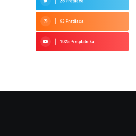
28 Pratilaca
93 Pratilaca
1025 Pretplatnika