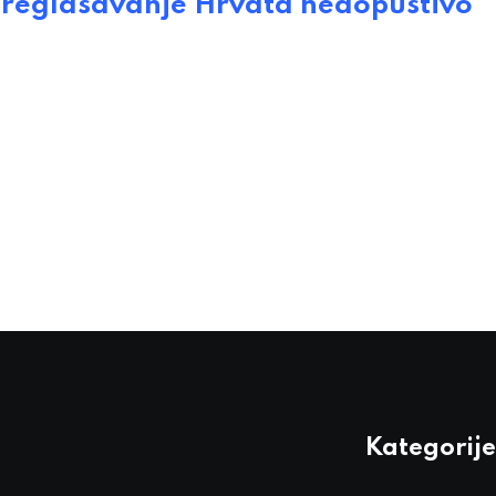
reglasavanje Hrvata nedopustivo
Kategorije