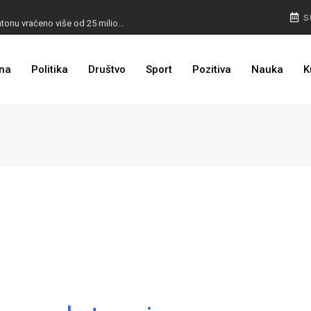
I TO SMO DOČEKALI: U 4 godine građanima u kantonu vraćeno više od 25 miliona KM
S
I TO JE BIH: Prvašićima 50 ruksaka sa školskim priborom
na
Politika
Društvo
Sport
Pozitiva
Nauka
K