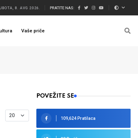
PRATITE NAS:
UBOTA, 8. AVG 2026.
ultura
Vaše priče
POVEŽITE SE
Display #
109,624 Pratilaca