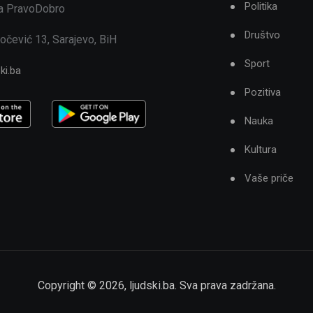
Politika
ja PravoDobro
Društvo
očević 13, Sarajevo, BiH
Sport
ki.ba
Pozitiva
Nauka
Kultura
Vaše priče
Copyright ©
2026
,
ljudski.ba
. Sva prava zadržana.