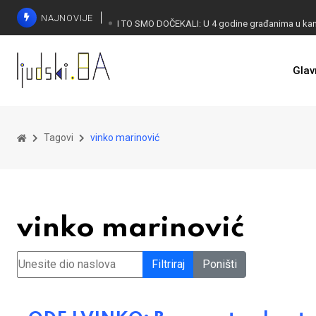
NAJNOVIJE
Glav
KONAKOVIĆ PALI ALARM: Otvoreno pismo UN-u
Tagovi
vinko marinović
vinko marinović
Unesite dio naslova
Filtriraj
Poništi