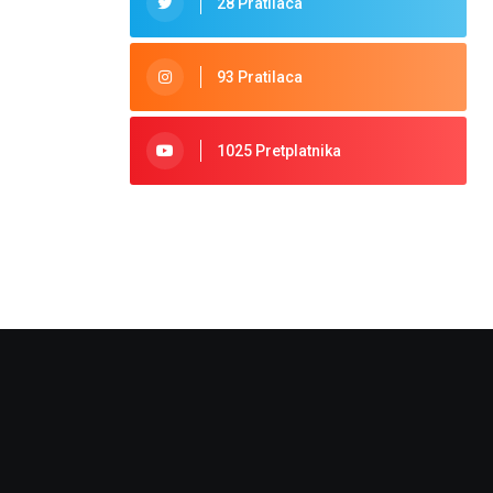
28 Pratilaca
93 Pratilaca
1025 Pretplatnika