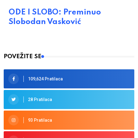
ODE I SLOBO: Preminuo
Slobodan Vasković
POVEŽITE SE
109,624 Pratilaca
28 Pratilaca
93 Pratilaca