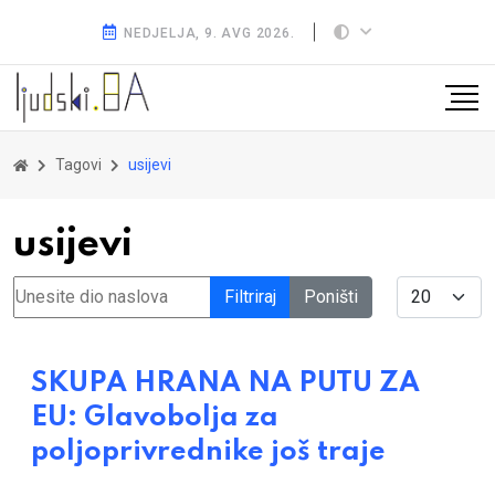
NEDJELJA, 9. AVG 2026.
Tagovi
usijevi
usijevi
Unesite dio naslova
Display #
Filtriraj
Poništi
SKUPA HRANA NA PUTU ZA
EU: Glavobolja za
poljoprivrednike još traje