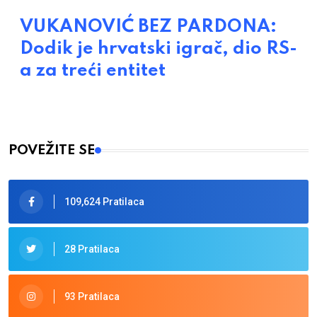
VUKANOVIĆ BEZ PARDONA:
Dodik je hrvatski igrač, dio RS-
a za treći entitet
POVEŽITE SE
109,624 Pratilaca
28 Pratilaca
93 Pratilaca