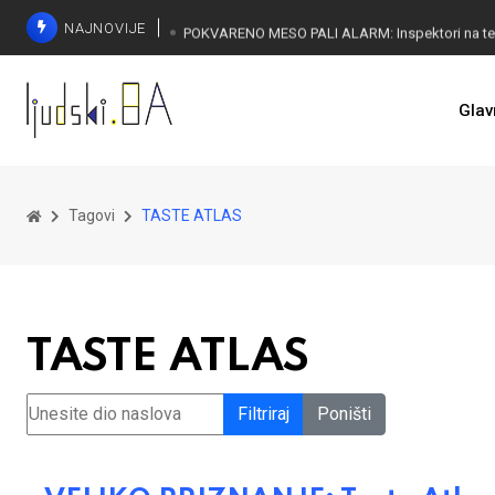
NAJNOVIJE
Glav
Tagovi
TASTE ATLAS
TASTE ATLAS
Unesite dio naslova
Filtriraj
Poništi