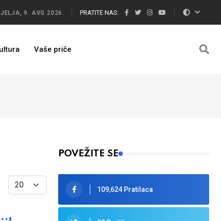
PRATITE NAS:
JELJA, 9. AVG 2026.
ultura
Vaše priče
POVEŽITE SE
Display #
109,624 Pratilaca