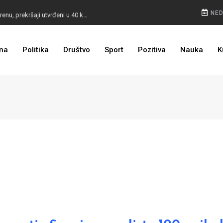
POKVARENO MESO PALI ALARM: Inspektori na terenu, prekršaji utvrđeni u 40 kontrola
NED
CESTA KOJA ŽIVOT ZNAČI: BiH dobija nova 44 kilometra autoceste, radovi kreću uskoro
na
Politika
Društvo
Sport
Pozitiva
Nauka
K
ULAGANJE SE ISPLATI: Oživjela pruga u BiH, turista sve više