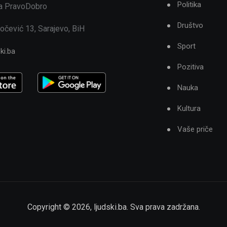
Politika
ja PravoDobro
Društvo
očević 13, Sarajevo, BiH
Sport
ki.ba
Pozitiva
Nauka
Kultura
Vaše priče
Copyright ©
2026
,
ljudski.ba
. Sva prava zadržana.