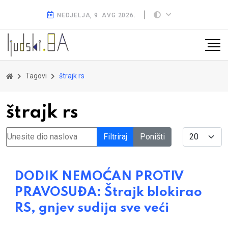
NEDJELJA, 9. AVG 2026.
Tagovi
štrajk rs
štrajk rs
Unesite dio naslova
Display #
Filtriraj
Poništi
DODIK NEMOĆAN PROTIV
PRAVOSUĐA: Štrajk blokirao
RS, gnjev sudija sve veći