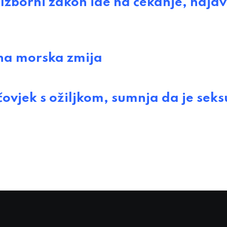
borni zakon ide na čekanje, najav
na morska zmija
vjek s ožiljkom, sumnja da je seks