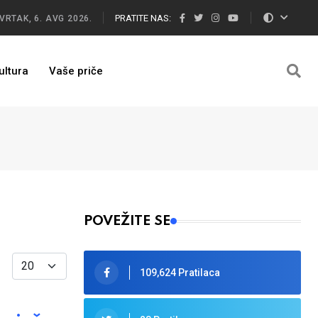
PRATITE NAS:
VRTAK, 6. AVG 2026.
ultura
Vaše priče
POVEŽITE SE
Display #
109,624 Pratilaca