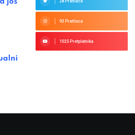
a još
28 Pratilaca
93 Pratilaca
1025 Pretplatnika
ualni