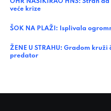
OHR NASIKIRAO HNS: Strah da Iz
veće krize
ŠOK NA PLAŽI: Isplivala ogrom
ŽENE U STRAHU: Gradom kruži čo
predator