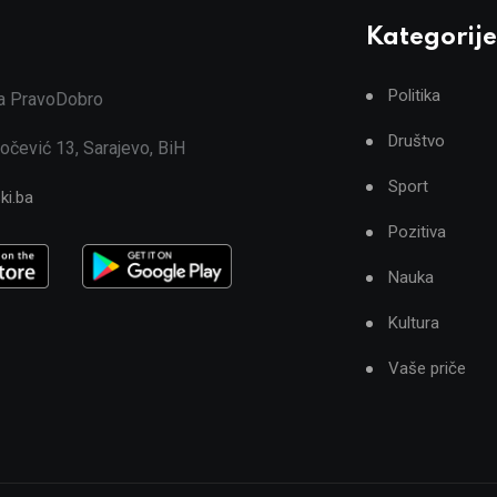
Kategorije
Politika
ja PravoDobro
Društvo
očević 13, Sarajevo, BiH
Sport
ki.ba
Pozitiva
Nauka
Kultura
Vaše priče