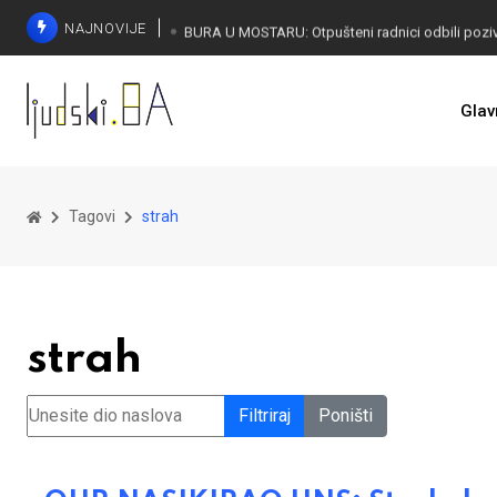
NAJNOVIJE
SORECA ZADOVOLJAN: Važan korak BiH ka EU
Glav
Tagovi
strah
strah
Unesite dio naslova
Filtriraj
Poništi