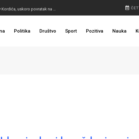
BURA U MOSTARU: Otpušteni radnici odbili poziv Kordića, uskoro povratak na posao
ČET
na
Politika
Društvo
Sport
Pozitiva
Nauka
K
I TO SMO DOČEKALI: Grad u BiH prvi put dobio sredstva EU