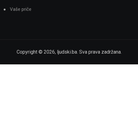
Vaše priče
Copyright ©
2026
,
ljudski.ba
. Sva prava zadržana.