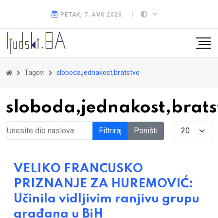
PETAK, 7. AVG 2026.
Tagovi
sloboda,jednakost,bratstvo
sloboda,jednakost,brats
Unesite dio naslova
Display #
Filtriraj
Poništi
VELIKO FRANCUSKO
PRIZNANJE ZA HUREMOVIĆ:
Učinila vidljivim ranjivu grupu
građana u BiH