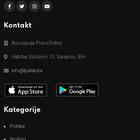
Kontakt
Asocijacija PravoDobro
Habibe Stočević 13, Sarajevo, BiH
info@ljudski.ba
Kategorije
Politika
Društvo