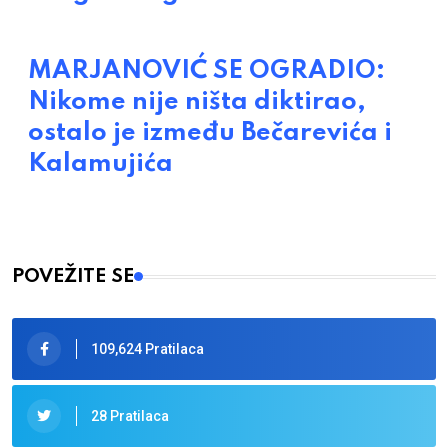
MARJANOVIĆ SE OGRADIO:
Nikome nije ništa diktirao,
ostalo je između Bečarevića i
Kalamujića
POVEŽITE SE
109,624 Pratilaca
28 Pratilaca