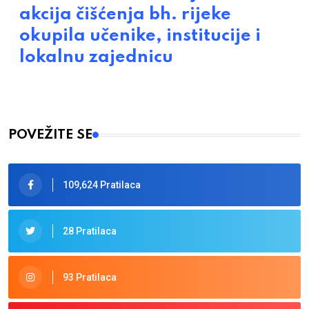
akcija čišćenja bh. rijeke
okupila učenike, institucije i
lokalnu zajednicu
POVEŽITE SE
109,624 Pratilaca
28 Pratilaca
93 Pratilaca