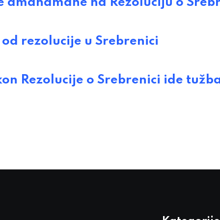
 amandmane na Rezoluciju o Srebr
 rezolucije u Srebrenici
 Rezolucije o Srebrenici ide tužb