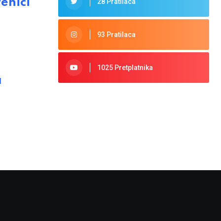
enici
28 Pratilaca
93 Pratilaca
1025 Pretplatnika
a