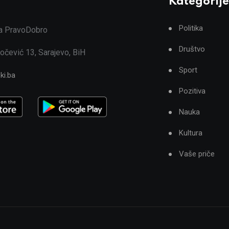
Kategorije
Politika
ja PravoDobro
Društvo
očević 13, Sarajevo, BiH
Sport
ki.ba
Pozitiva
Nauka
Kultura
Vaše priče