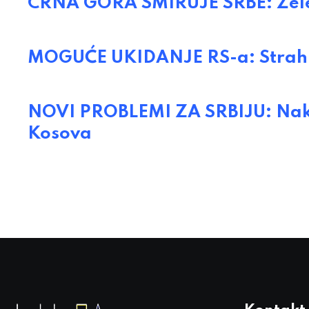
CRNA GORA SMIRUJE SRBE: Žele
MOGUĆE UKIDANJE RS-a: Strah od
NOVI PROBLEMI ZA SRBIJU: Nakon
Kosova