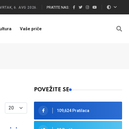
PRATITE NAS:
VRTAK, 6. AVG 2026.
ultura
Vaše priče
POVEŽITE SE
Display #
109,624 Pratilaca