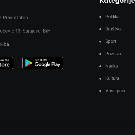
Kategorije
Politika
ja PravoDobro
Društvo
očević 13, Sarajevo, BiH
Sport
ki.ba
Pozitiva
Nauka
Kultura
Vaše priče