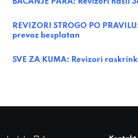
BACANJE PARA: Revizori našli 3
REVIZORI STROGO PO PRAVILU: 
prevoz besplatan
SVE ZA KUMA: Revizori raskrinka