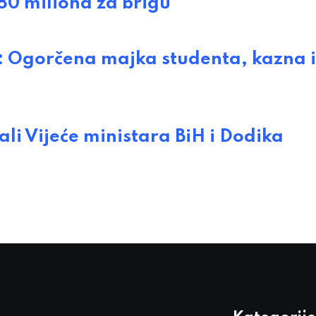
80 miliona za brigu
Ogorčena majka studenta, kazna i
li Vijeće ministara BiH i Dodika