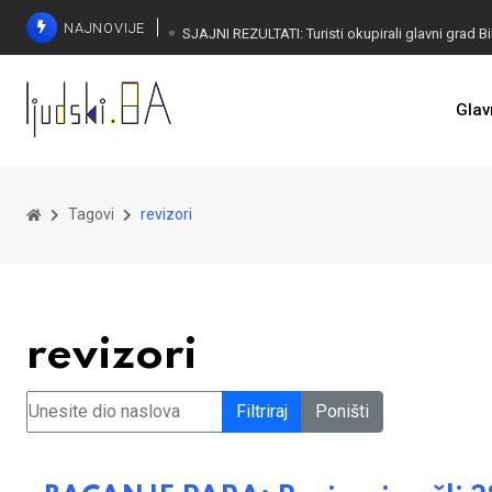
NAJNOVIJE
Glav
ALARM NA DRINI: Građani na ulici
Tagovi
revizori
revizori
Unesite dio naslova
Filtriraj
Poništi