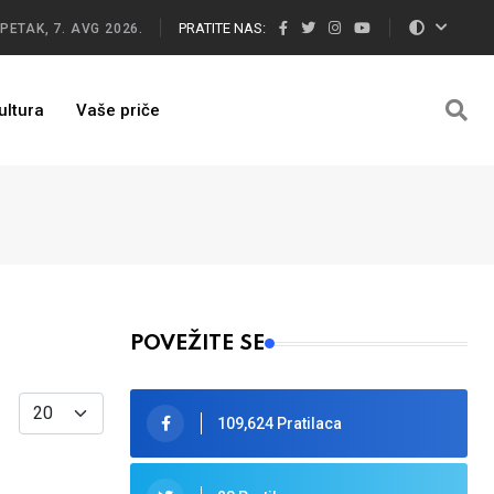
PRATITE NAS:
PETAK, 7. AVG 2026.
ultura
Vaše priče
POVEŽITE SE
Display #
109,624 Pratilaca