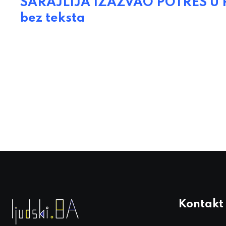
SARAJLIJA IZAZVAO POTRES U R
bez teksta
Kontakt