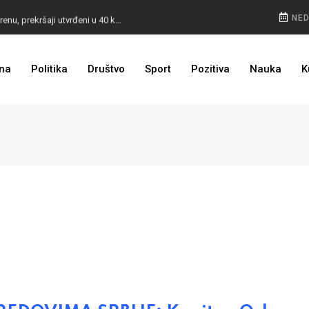
POKVARENO MESO PALI ALARM: Inspektori na terenu, prekršaji utvrđeni u 40 kontrola
NED
CESTA KOJA ŽIVOT ZNAČI: BiH dobija nova 44 kilometra autoceste, radovi kreću uskoro
na
Politika
Društvo
Sport
Pozitiva
Nauka
K
ULAGANJE SE ISPLATI: Oživjela pruga u BiH, turista sve više