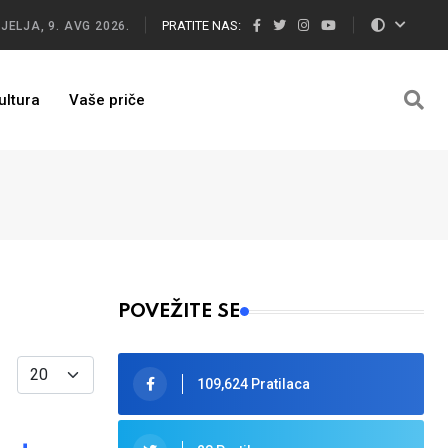
PRATITE NAS:
JELJA, 9. AVG 2026.
ultura
Vaše priče
POVEŽITE SE
Display #
109,624 Pratilaca