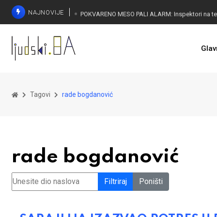
NAJNOVIJE
Glav
Tagovi
rade bogdanović
rade bogdanović
Unesite dio naslova
Filtriraj
Poništi