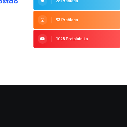
ostao
28 Pratilaca
93 Pratilaca
1025 Pretplatnika