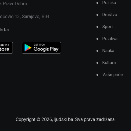
Politika
ja PravoDobro
Društvo
očević 13, Sarajevo, BiH
Sport
ki.ba
Pozitiva
Nauka
Kultura
Vaše priče
Copyright ©
2026
,
ljudski.ba
. Sva prava zadržana.