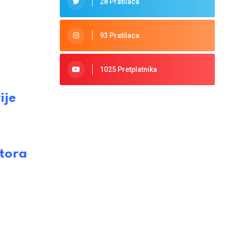
28 Pratilaca
93 Pratilaca
j
1025 Pretplatnika
ije
tora