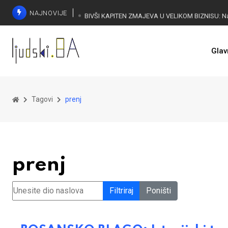
NAJNOVIJE
Glav
Tagovi
prenj
prenj
Unesite dio naslova
Filtriraj
Poništi