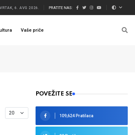
PRATITE NAS:
VRTAK, 6. AVG 2026.
ultura
Vaše priče
POVEŽITE SE
Display #
109,624 Pratilaca