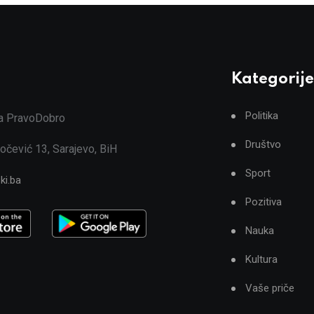
Kategorije
Politika
ja PravoDobro
Društvo
očević 13, Sarajevo, BiH
Sport
ki.ba
Pozitiva
Nauka
Kultura
Vaše priče