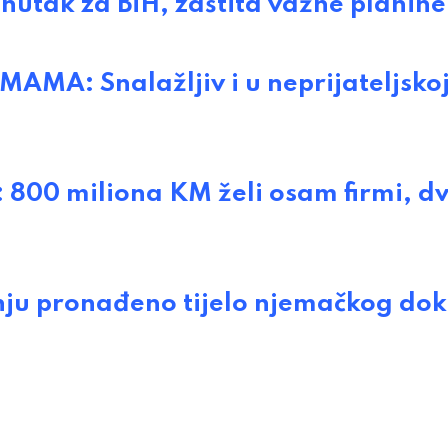
utak za BiH, zaštita važne planine
MA: Snalažljiv i u neprijateljsko
00 miliona KM želi osam firmi, dv
u pronađeno tijelo njemačkog dok