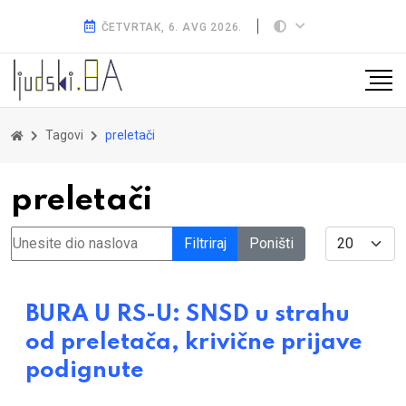
ČETVRTAK, 6. AVG 2026.
Tagovi
preletači
preletači
Unesite dio naslova
Display #
Filtriraj
Poništi
BURA U RS-U: SNSD u strahu
od preletača, krivične prijave
podignute