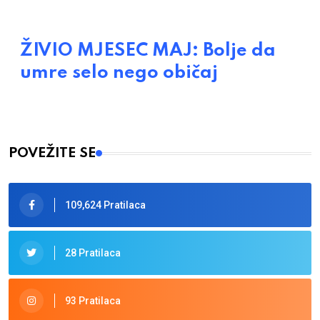
ŽIVIO MJESEC MAJ: Bolje da
umre selo nego običaj
POVEŽITE SE
109,624 Pratilaca
28 Pratilaca
93 Pratilaca