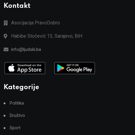
Kontakt
Asocijacija PravoDobro
Habibe Stočević 13, Sarajevo, BiH
info@ljudski.ba
Kategorije
Politika
Društvo
Sport