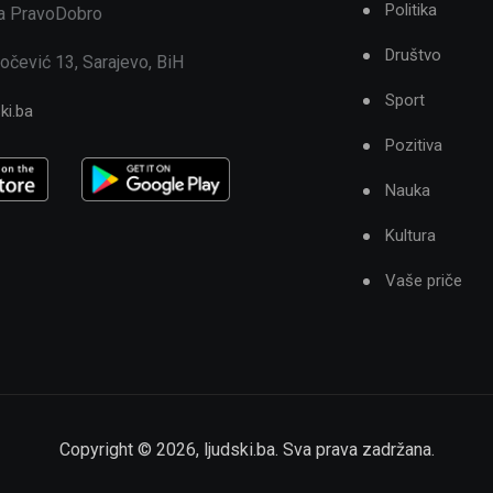
Politika
ja PravoDobro
Društvo
očević 13, Sarajevo, BiH
Sport
ki.ba
Pozitiva
Nauka
Kultura
Vaše priče
Copyright ©
2026
,
ljudski.ba
. Sva prava zadržana.