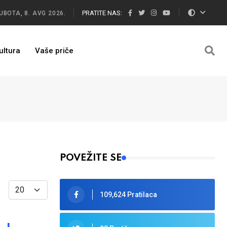
PRATITE NAS:
UBOTA, 8. AVG 2026.
ultura
Vaše priče
POVEŽITE SE
Display #
109,624 Pratilaca