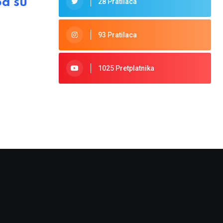
od su
28 Pratilaca
93 Pratilaca
1025 Pretplatnika