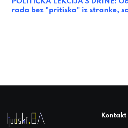
POLITIČKA LEKCIJA S DRINE: Odli
rada bez "pritiska" iz stranke,
Kontakt