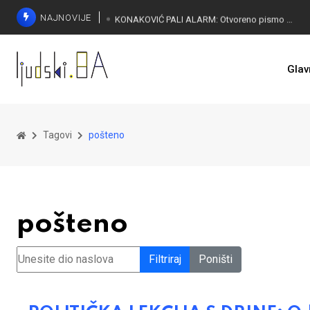
NAJNOVIJE
KONAKOVIĆ PALI ALARM: Otvoreno pismo UN-u
Glav
Tagovi
pošteno
pošteno
Unesite dio naslova
Filtriraj
Poništi