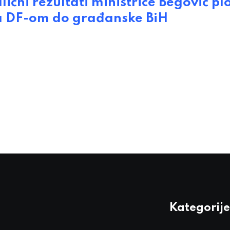
čni rezultati ministrice Begović pl
 sa DF-om do građanske BiH
Kategorije