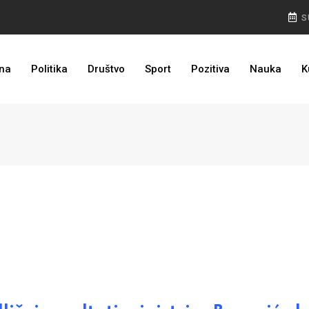
S
I TO SMO DOČEKALI: U 4 godine građanima u kantonu vraćeno više od 25 miliona KM
na
Politika
Društvo
Sport
Pozitiva
Nauka
K
DEBI U DRESU JUVENTUSA: Spalettti hvalio Alajbegovića