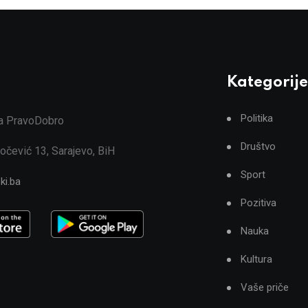
Kategorije
Politika
ja PravoDobro
Društvo
očević 13, Sarajevo, BiH
Sport
ki.ba
Pozitiva
Nauka
Kultura
Vaše priče