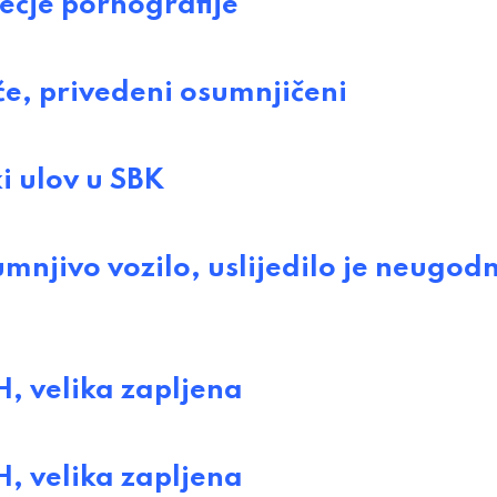
ječje pornografije
će, privedeni osumnjičeni
ki ulov u SBK
umnjivo vozilo, uslijedilo je neugod
H, velika zapljena
H, velika zapljena