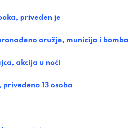
ooka, priveden je
pronađeno oružje, municija i bomb
ca, akcija u noći
e, privedeno 13 osoba