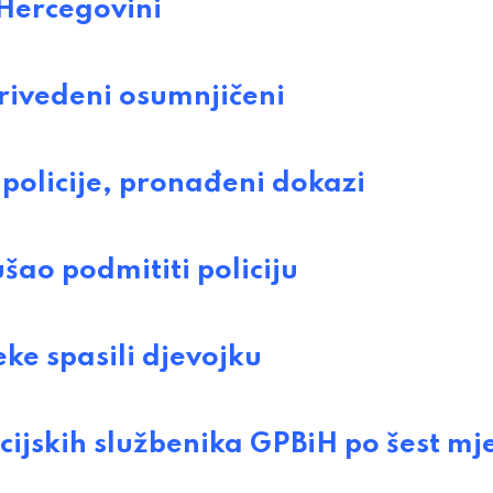
 Hercegovini
privedeni osumnjičeni
 policije, pronađeni dokazi
ao podmititi policiju
ke spasili djevojku
cijskih službenika GPBiH po šest mj