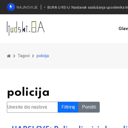
NAJNOVIJE
Glav
Tagovi
policija
policija
Unesite dio naslova
Filtriraj
Poništi