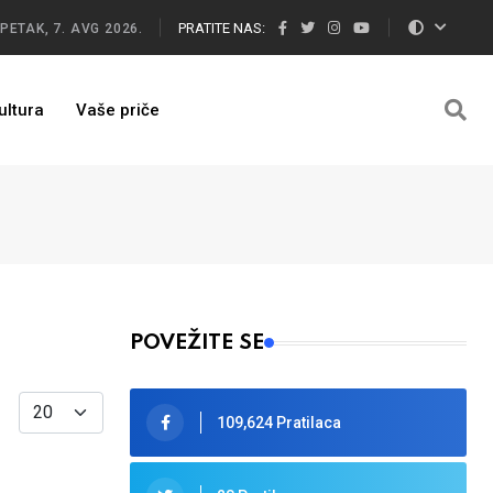
PRATITE NAS:
PETAK, 7. AVG 2026.
ultura
Vaše priče
POVEŽITE SE
Display #
109,624 Pratilaca