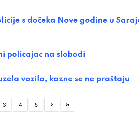
licije s dočeka Nove godine u Saraj
 policajac na slobodi
zela vozila, kazne se ne praštaju
3
4
5