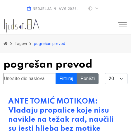
NEDJELJA, 9. AVG 2026.
Tagovi
pogrešan prevod
pogrešan prevod
Unesite dio naslova
Display #
Filtriraj
Poništi
ANTE TOMIĆ MOTIKOM:
Vladaju propalice koje nisu
navikle na težak rad, naučili
su jesti hljeba bez motike