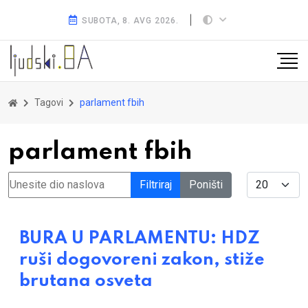
SUBOTA, 8. AVG 2026.
Tagovi
parlament fbih
parlament fbih
Unesite dio naslova
Display #
Filtriraj
Poništi
BURA U PARLAMENTU: HDZ
ruši dogovoreni zakon, stiže
brutana osveta