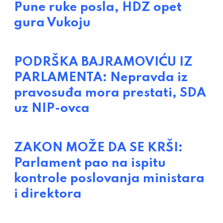
Pune ruke posla, HDZ opet
gura Vukoju
PODRŠKA BAJRAMOVIĆU IZ
PARLAMENTA: Nepravda iz
pravosuđa mora prestati, SDA
uz NIP-ovca
ZAKON MOŽE DA SE KRŠI:
Parlament pao na ispitu
kontrole poslovanja ministara
i direktora