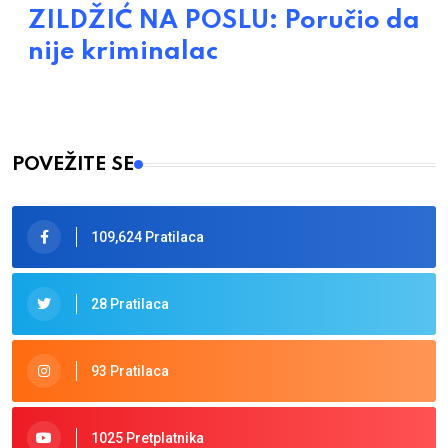
ZILDŽIĆ NA POSLU: Poručio da
nije kriminalac
POVEŽITE SE
109,624 Pratilaca
28 Pratilaca
93 Pratilaca
1025 Pretplatnika