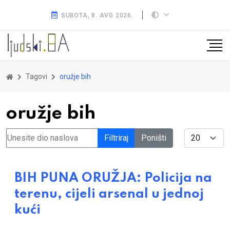
SUBOTA, 8. AVG 2026.
Tagovi
oružje bih
oružje bih
Unesite dio naslova
Display #
Filtriraj
Poništi
BIH PUNA ORUŽJA: Policija na
terenu, cijeli arsenal u jednoj
kući