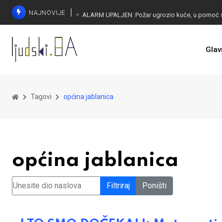
NAJNOVIJE
Glav
Tagovi
općina jablanica
općina jablanica
Unesite dio naslova
Filtriraj
Poništi