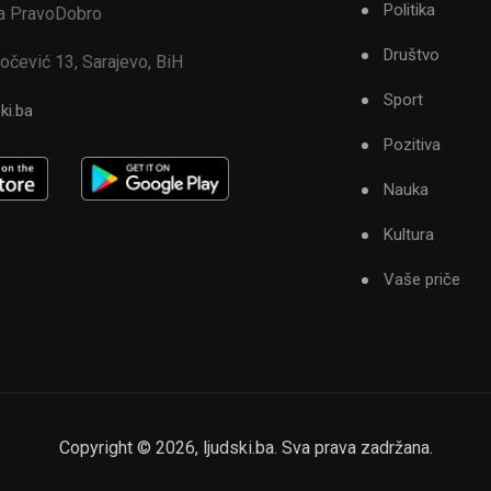
Politika
ja PravoDobro
Društvo
očević 13, Sarajevo, BiH
Sport
ki.ba
Pozitiva
Nauka
Kultura
Vaše priče
Copyright ©
2026
,
ljudski.ba
. Sva prava zadržana.