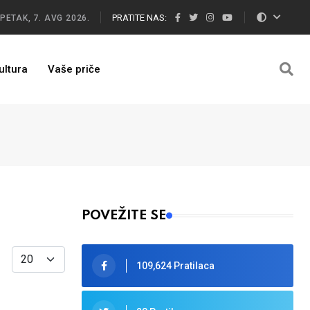
PRATITE NAS:
PETAK, 7. AVG 2026.
ultura
Vaše priče
POVEŽITE SE
Display #
109,624 Pratilaca