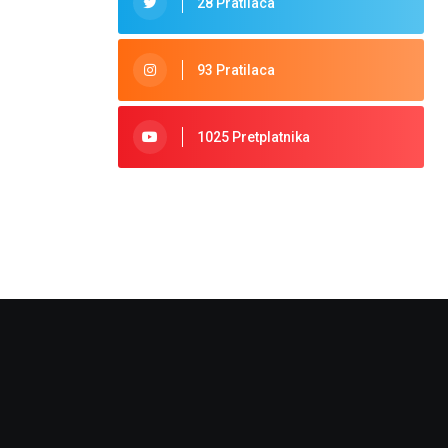
28 Pratilaca
93 Pratilaca
1025 Pretplatnika