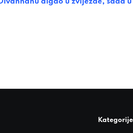
anhanu digao u zvijezde, sada u
Kategorije