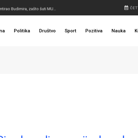
KO JE KOGA ISTJERAO IZ BUGOJNA: Vučić demantirao Budimira, zašto šuti MUP SBK?
ČET
BIVŠI KAPITEN ZMAJEVA U VELIKOM BIZNISU: Na mjestu propale tvornice niče stambeni kompleks
na
Politika
Društvo
Sport
Pozitiva
Nauka
K
POLICIJA NAPUNILA KASU: Radari snimili rekordan broj prekršaja, najviše u jednom gradu