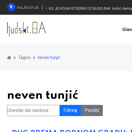
NAJNOVIJE
Glav
Tagovi
neven tunjić
neven tunjić
Unesite dio naslova
Filtriraj
Poništi