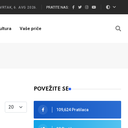
PRATITE NAS:
VRTAK, 6. AVG 2026.
ultura
Vaše priče
POVEŽITE SE
Display #
109,624 Pratilaca