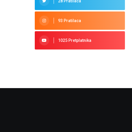
28 Pratilaca
93 Pratilaca
1025 Pretplatnika