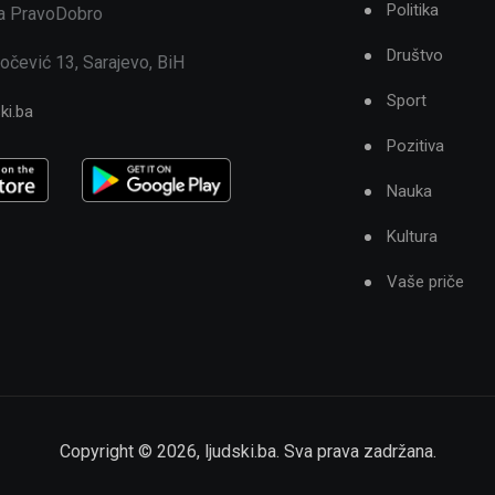
Politika
ja PravoDobro
Društvo
očević 13, Sarajevo, BiH
Sport
ki.ba
Pozitiva
Nauka
Kultura
Vaše priče
Copyright ©
2026
,
ljudski.ba
. Sva prava zadržana.