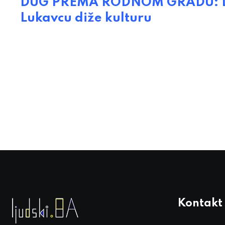
DUG PREMA RODNOM GRADU: Div
Lukavcu diže kulturu
Kontakt