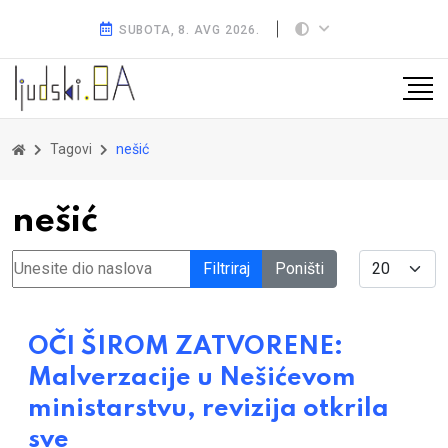
SUBOTA, 8. AVG 2026.
Tagovi
nešić
nešić
Unesite dio naslova
Display #
Filtriraj
Poništi
OČI ŠIROM ZATVORENE:
Malverzacije u Nešićevom
ministarstvu, revizija otkrila
sve