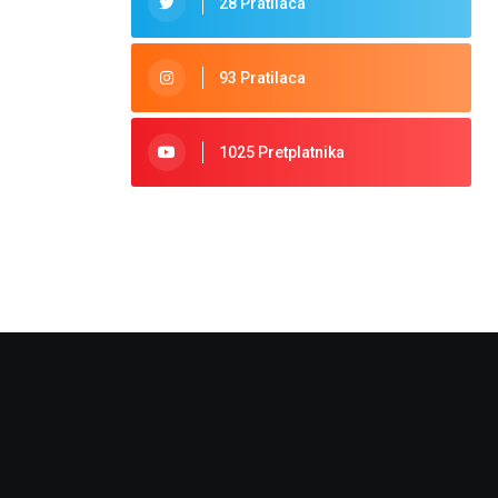
28 Pratilaca
93 Pratilaca
1025 Pretplatnika