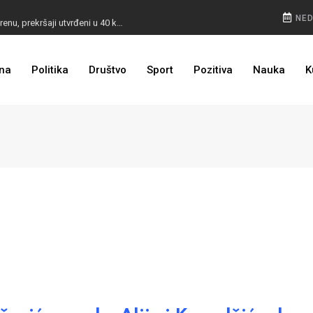
POKVARENO MESO PALI ALARM: Inspektori na terenu, prekršaji utvrđeni u 40 kontrola
NED
CESTA KOJA ŽIVOT ZNAČI: BiH dobija nova 44 kilometra autoceste, radovi kreću uskoro
na
Politika
Društvo
Sport
Pozitiva
Nauka
K
ULAGANJE SE ISPLATI: Oživjela pruga u BiH, turista sve više