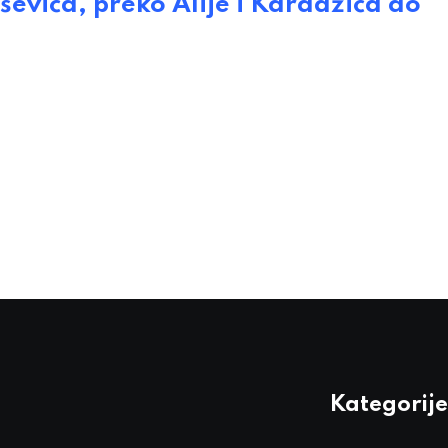
ića, preko Alije i Karadžića do
Kategorije