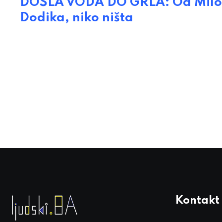
DOŠLA VODA DO GRLA: Od Milošev
Dodika, niko ništa
Kontakt