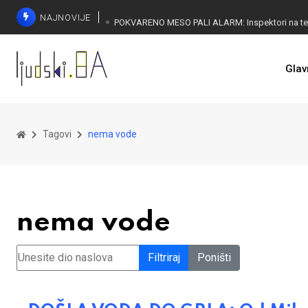
NAJNOVIJE
Glav
Tagovi
nema vode
nema vode
Unesite dio naslova
Filtriraj
Poništi