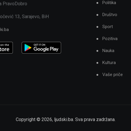
Politika
ja PravoDobro
Društvo
očević 13, Sarajevo, BiH
Sport
ki.ba
Pozitiva
Nauka
Kultura
Vaše priče
Copyright ©
2026
,
ljudski.ba
. Sva prava zadržana.