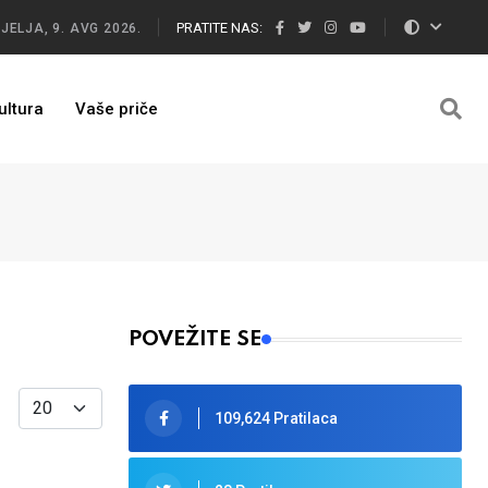
PRATITE NAS:
JELJA, 9. AVG 2026.
ultura
Vaše priče
POVEŽITE SE
Display #
109,624 Pratilaca