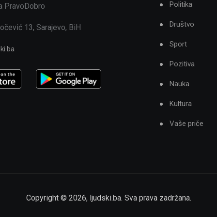
Politika
ja PravoDobro
Društvo
očević 13, Sarajevo, BiH
Sport
ki.ba
Pozitiva
Nauka
Kultura
Vaše priče
Copyright ©
2026
,
ljudski.ba
. Sva prava zadržana.