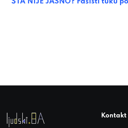
ŠTA NIJE JASNO? Fašisti tuku po 
Kontakt