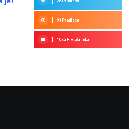
 je!
28 Pratilaca
93 Pratilaca
1025 Pretplatnika