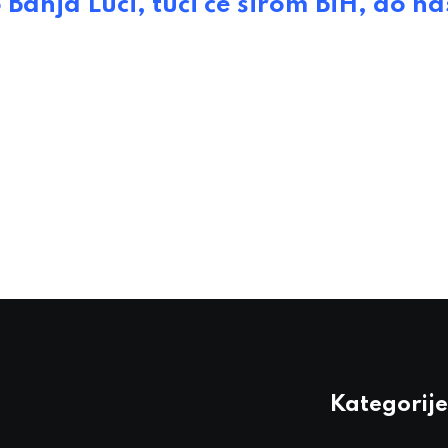
Banja Luci, tući će širom BiH, do nas
Kategorije