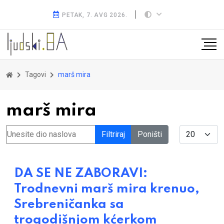
PETAK, 7. AVG 2026.
Tagovi
marš mira
marš mira
Unesite dio naslova
Display #
Filtriraj
Poništi
DA SE NE ZABORAVI:
Trodnevni marš mira krenuo,
Srebreničanka sa
trogodišnjom kćerkom