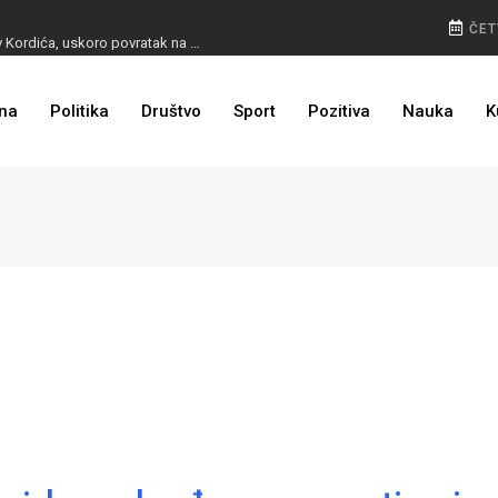
ČET
BURA U MOSTARU: Otpušteni radnici odbili poziv Kordića, uskoro povratak na posao
na
Politika
Društvo
Sport
Pozitiva
Nauka
K
I TO SMO DOČEKALI: Grad u BiH prvi put dobio sredstva EU