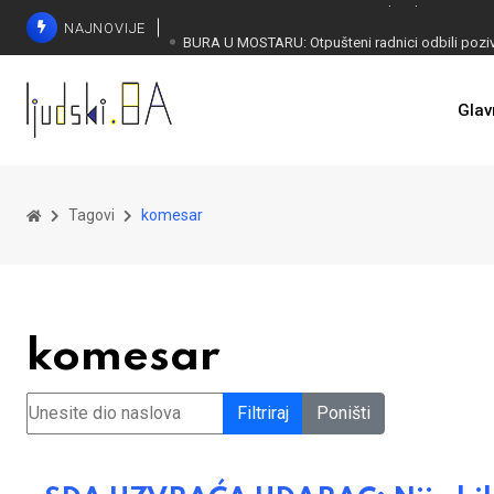
NAJNOVIJE
SORECA ZADOVOLJAN: Važan korak BiH ka EU
Glav
Tagovi
komesar
komesar
Unesite dio naslova
Filtriraj
Poništi