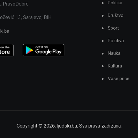
Politika
ja PravoDobro
Društvo
očević 13, Sarajevo, BiH
Sport
ki.ba
Pozitiva
Nauka
Kultura
Vaše priče
Copyright ©
2026
,
ljudski.ba
. Sva prava zadržana.