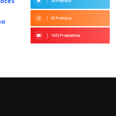
roces
28 Pratilaca
93 Pratilaca
na
1025 Pretplatnika