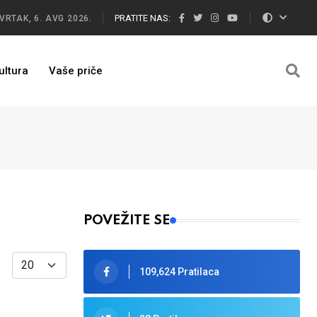
PRATITE NAS:
VRTAK, 6. AVG 2026.
ultura
Vaše priče
POVEŽITE SE
Display #
109,624 Pratilaca