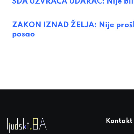
SDA UZVRAĆA UDARAC: Nije bilo
ZAKON IZNAD ŽELJA: Nije prošl
posao
Kontakt