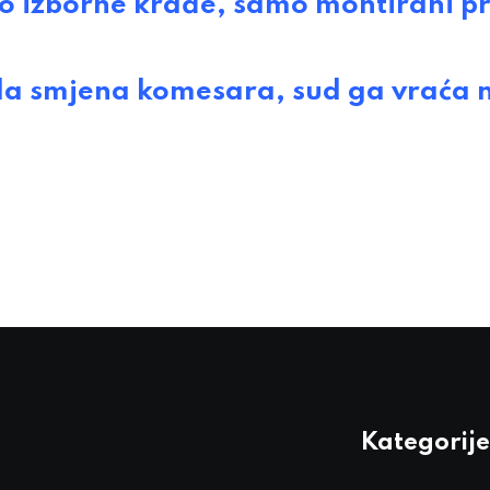
 izborne krađe, samo montirani p
a smjena komesara, sud ga vraća 
Kategorije